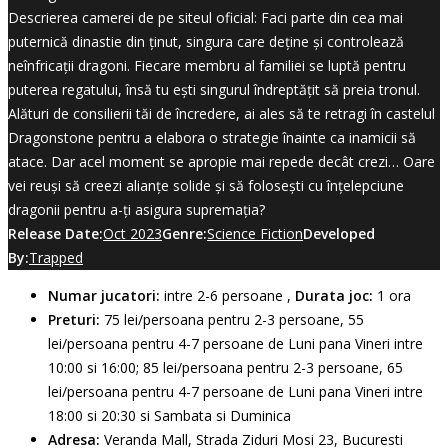
Descrierea camerei de pe siteul oficial: Faci parte din cea mai
puternică dinastie din ținut, singura care deține și controlează
neînfricații dragoni. Fiecare membru al familiei se luptă pentru
puterea regatului, însă tu ești singurul îndreptățit să preia tronul.
Alături de consilierii tăi de încredere, ai ales să te retragi în castelul
Dragonstone pentru a elabora o strategie înainte ca inamicii să
atace. Dar acel moment se apropie mai repede decât crezi… Oare
vei reuși să creezi alianțe solide și să folosești cu înțelepciune
dragonii pentru a-ți asigura supremația?
Release Date:
Oct 2023
Genre:
Science Fiction
Developed
By:
Trapped
Numar jucatori:
intre 2-6 persoane ,
Durata joc:
1 ora
Preturi:
75 lei/persoana pentru 2-3 persoane, 55
lei/persoana pentru 4-7 persoane de Luni pana Vineri intre
10:00 si 16:00; 85 lei/persoana pentru 2-3 persoane, 65
lei/persoana pentru 4-7 persoane de Luni pana Vineri intre
18:00 si 20:30 si Sambata si Duminica
Adresa:
Veranda Mall, Strada Ziduri Mosi 23, Bucuresti