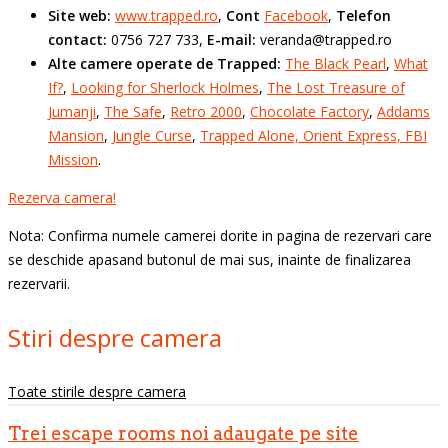
Site web:
www.trapped.ro
,
Cont
Facebook
,
Telefon
contact:
0756 727 733,
E-mail:
veranda@trapped.ro
Alte camere operate de Trapped:
The Black Pearl
,
What
If?
,
Looking for Sherlock Holmes
,
The Lost Treasure of
Jumanji
,
The Safe
,
Retro 2000
,
Chocolate Factory
,
Addams
Mansion
,
Jungle Curse
,
Trapped Alone,
Orient Express,
FBI
Mission
.
Rezerva camera!
Nota: Confirma numele camerei dorite in pagina de rezervari care
se deschide apasand butonul de mai sus, inainte de finalizarea
rezervarii.
Stiri despre camera
Toate stirile despre camera
Trei escape rooms noi adaugate pe site