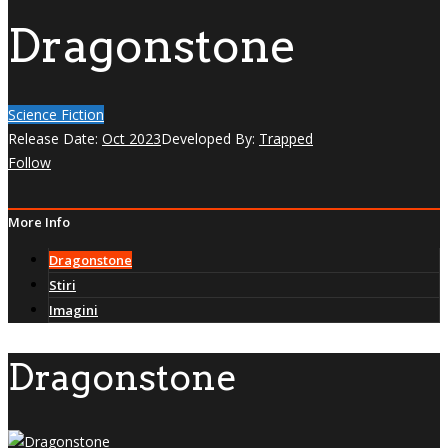
Dragonstone
Science Fiction
Release Date:
Oct 2023
Developed By:
Trapped
Follow
More Info
Dragonstone
Stiri
Imagini
Dragonstone