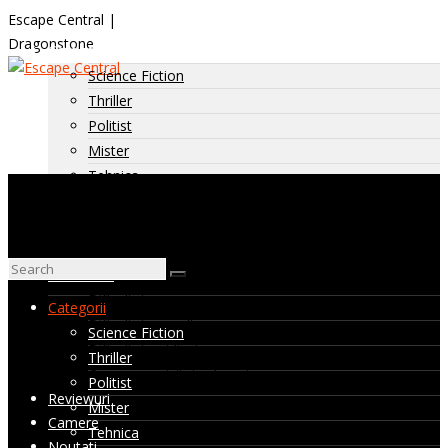
Escape Central |
Dragonstone
Categorii
Science Fiction
Thriller
Politist
Mister
Tehnica
Horror
Istoric
Diverse
Dificultate
Dificultate: usoara
Categorii
Dificultate: medie
Science Fiction
Dificultate: ridicata
Thriller
Camere nevizitate de noi
Politist
Reviewuri
Mister
Camere
Tehnica
Noutati