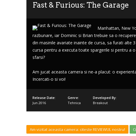
Fast & Furious: The Garage
Manhattan, New Yor
razbunare, iar Dominic si Brian trebuie sa o recuperez
Lost
din masinile avariate inainte de cursa, sa furati alte 
sword
cursa pentru a executa toate spargerile si pentru a o
sfarsi?
Am jucat aceasta camera si ne-a placut: o experienta d
Incercati-o si voi!
Release Date:
Genre:
Developed By:
Jun 2016
Tehnica
Breakout
Am vizitat aceasta camera: citeste REVIEWUL nostru!
C