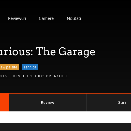
Reviewuri
Camere
Noutati
urious: The Garage
iew pe site
Tehnica
2016
DEVELOPED BY:
BREAKOUT
Review
Stiri