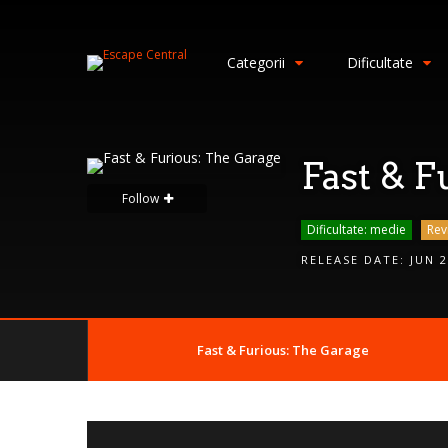
S
i
Categorii
Dificultate
g
n
I
n
Fast & F
Follow
Dificultate: medie
Rev
RELEASE DATE:
JUN 
Fast & Furious: The Garage
Remember
Me