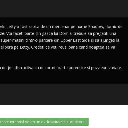
k. Letty a fost rapita de un mercenar pe nume Shadow, dornic de
e. Voi faceti parte din gasca lui Dom si trebuie sa pregatiti una
3 super-masini dintr-o parcare din Upper East Side si sa ajungeti la
 elibera pe Letty. Credeti ca veti reusi pana cand noaptea se va
e joc distractiva cu decoruri foarte autentice si puzzleuri variate.
iteste interviul nostru in exclusivitate cu Breakout!