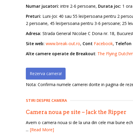
Numar jucatori:
intre 2-6 persoane,
Durata joc:
1 ora
Preturi:
Luni-Joi: 40 sau 55 lei/persoana pentru 2 persoa
2 persoane, 45 lei/persoana pentru 3-6 persoane; 25 lei/p
Adresa:
Strada General Nicolae C Dona nr. 18, Bucurest
Site web:
www.break-out.ro
,
Cont
Facebook
,
Telefon 
Alte camere operate de Breakout
:
The Flying Dutch
Rezerva camera!
Nota: Confirma numele camerei dorite in pagina de rezer
STIRI DESPRE CAMERA
Camera noua pe site – Jack the Ripper
Avem o camera noua si de la una din cele mai bune echi
...
[Read More]