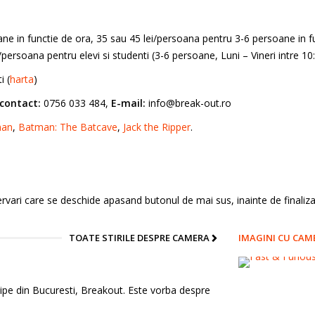
ne in functie de ora, 35 sau 45 lei/persoana pentru 3-6 persoane in f
ersoana pentru elevi si studenti (3-6 persoane, Luni – Vineri intre 10:
i (
harta
)
contact:
0756 033 484,
E-mail:
info@break-out.ro
man
,
Batman: The Batcave
,
Jack the Ripper
.
vari care se deschide apasand butonul de mai sus, inainte de finalizar
TOATE STIRILE DESPRE CAMERA
IMAGINI CU CAM
pe din Bucuresti, Breakout. Este vorba despre