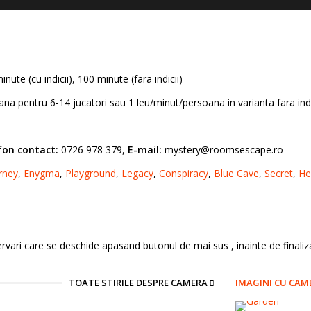
nute (cu indicii), 100 minute (fara indicii)
ana pentru 6-14 jucatori sau 1 leu/minut/persoana in varianta fara ind
fon contact:
0726 978 379,
E-mail:
mystery@roomsescape.ro
rney
,
Enygma
,
Playground
,
Legacy
,
Conspiracy
,
Blue Cave
,
Secret
,
He
ari care se deschide apasand butonul de mai sus , inainte de finaliza
TOATE STIRILE DESPRE CAMERA
IMAGINI CU CAM