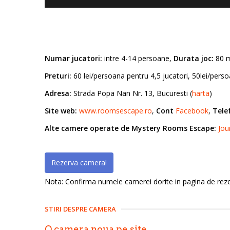
Numar jucatori:
intre 4-14 persoane,
Durata joc:
80 mi
Preturi:
60 lei/persoana pentru 4,5 jucatori, 50lei/perso
Adresa:
Strada Popa Nan Nr. 13, Bucuresti (
harta
)
Site web:
www.roomsescape.ro
,
Cont
Facebook
,
Tele
Alte camere operate de Mystery Rooms Escape:
Jou
Rezerva camera!
Nota: Confirma numele camerei dorite in pagina de rezerv
STIRI DESPRE CAMERA
O camera noua pe site