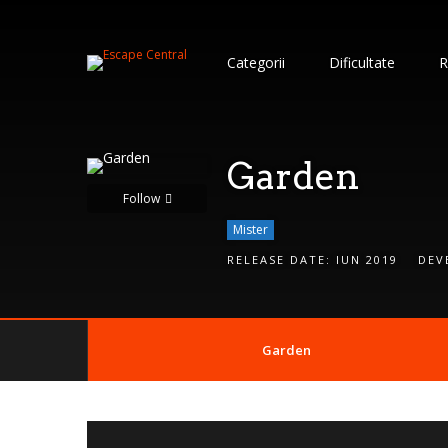
S
i
Categorii
Dificultate
R
g
n
I
n
Garden
Follow
Mister
RELEASE DATE:
IUN 2019
DEV
Garden
Remember
Me