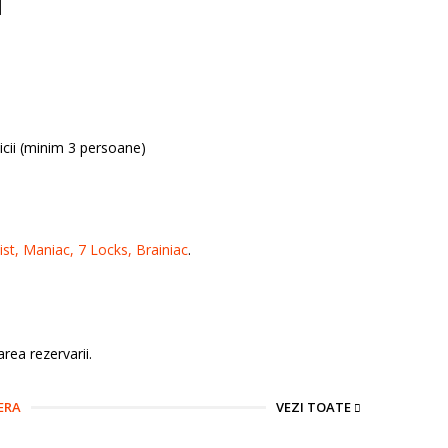
icii (minim 3 persoane)
ist,
Maniac,
7 Locks,
Brainiac
.
rea rezervarii.
ERA
VEZI TOATE