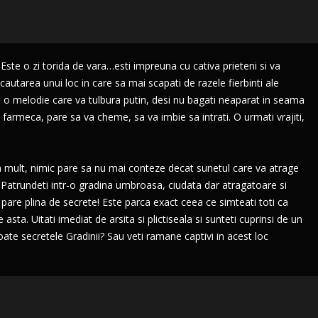
"Este o zi torida de vara…esti impreuna cu cativa prieteni si va
 cautarea unui loc in care sa mai scapati de razele fierbinti ale
 o melodie care va tulbura putin, desi nu bagati neaparat in seama
armeca, pare sa va cheme, sa va imbie sa intrati. O urmati vrajiti,
rea mult, nimic pare sa nu mai conteze decat sunetul care va atrage
sta. Patrundeti intr-o gradina umbroasa, ciudata dar atragatoare si
i pare plina de secrete! Este parca exact ceea ce simteati toti ca
asta. Uitati imediat de arsita si plictiseala si sunteti cuprinsi de un
oate secretele Gradinii? Sau veti ramane captivi in acest loc