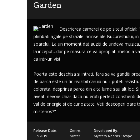
Garden
Descrierea camerei de pe siteul oficial: 
plimbati agale pe strazile incinse ale Bucurestiului, in
Lost
soarelui. La un moment dat auziti de undeva muzica,
sword
la inceput…dar pe masura ce va apropiati melodia va f
ca intr-un vis!
Poarta este deschisa si intrati, fara sa va ganditi p
de parca este un fir invizibil caruia nu ii puteti rezi
colorata, desprinsa parca din alta lume sau alt loc. S
aveati nevoie chiar daca nu erati perfect constienti de 
val de energie si de curiozitate! Veti descoperi oare t
misterios?"
Release Date:
Genre:
Developed By:
Iun 2019
Mister
Mystery Rooms Escape