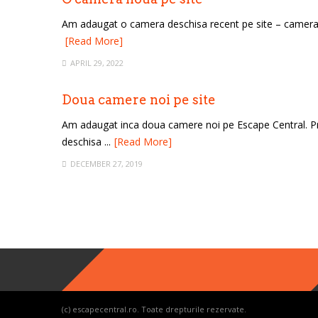
Am adaugat o camera deschisa recent pe site – camera B
[Read More]
APRIL 29, 2022
Doua camere noi pe site
Am adaugat inca doua camere noi pe Escape Central. 
deschisa ...
[Read More]
DECEMBER 27, 2019
(c) escapecentral.ro. Toate drepturile rezervate.