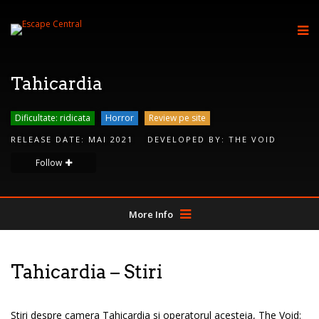
Tahicardia
Dificultate: ridicata
Horror
Review pe site
RELEASE DATE:
MAI 2021
DEVELOPED BY:
THE VOID
Follow
More Info
Tahicardia – Stiri
Stiri despre camera Tahicardia si operatorul acesteia, The Void: