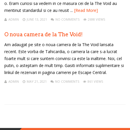
o. Eram curiosi sa vedem in ce masura cei de la The Void au
mentinut standardul si ce au reusit ...
[Read More]
ADMIN
JUNE 13, 2021
NO COMMENTS
2698 VIEWS
O noua camera de la The Void!
Am adaugat pe site o noua camera de la The Void lansata
recent. Este vorba de Tahicardia, o camera la care s-a lucrat
foarte mult si care suntem convinsi ca este la inaltime. Noi, cel
putin, o asteptam de mult timp. Gasiti informatii suplimentare si
linkul de rezervari in pagina camerei pe Escape Central.
ADMIN
MAY 21, 2021
NO COMMENTS
861 VIEWS