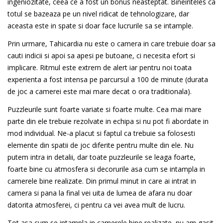
ingeniozitate, ceea ce a fost un bonus neasteptat. Bineinteles ca
totul se bazeaza pe un nivel ridicat de tehnologizare, dar
aceasta este in spate si doar face lucrurile sa se intample.
Prin urmare, Tahicardia nu este o camera in care trebuie doar sa
cauti indicii si apoi sa apesi pe butoane, ci necesita efort si
implicare. Ritmul este extrem de alert iar pentru noi toata
experienta a fost intensa pe parcursul a 100 de minute (durata
de joc a camerei este mai mare decat o ora traditionala).
Puzzleurile sunt foarte variate si foarte multe. Cea mai mare
parte din ele trebuie rezolvate in echipa si nu pot fi abordate in
mod individual. Ne-a placut si faptul ca trebuie sa folosesti
elemente din spatii de joc diferite pentru multe din ele. Nu
putem intra in detalii, dar toate puzzleurile se leaga foarte,
foarte bine cu atmosfera si decorurile asa cum se intampla in
camerele bine realizate. Din primul minut in care ai intrat in
camera si pana la final vei uita de lumea de afara nu doar
datorita atmosferei, ci pentru ca vei avea mult de lucru.
Tot asa cum se intampla in camerele bine realizate, nu am gasit