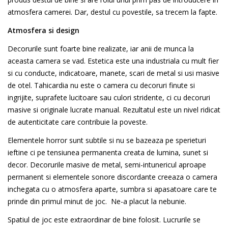
atmosfera camerei. Dar, destul cu povestile, sa trecem la fapte.
Atmosfera si design
Decorurile sunt foarte bine realizate, iar anii de munca la
aceasta camera se vad. Estetica este una industriala cu mult fier
si cu conducte, indicatoare, manete, scari de metal si usi masive
de otel. Tahicardia nu este o camera cu decoruri finute si
ingrijite, suprafete lucitoare sau culori stridente, ci cu decoruri
masive si originale lucrate manual. Rezultatul este un nivel ridicat
de autenticitate care contribuie la poveste.
Elementele horror sunt subtile si nu se bazeaza pe sperieturi
ieftine ci pe tensiunea permanenta creata de lumina, sunet si
decor. Decorurile masive de metal, semi-intunericul aproape
permanent si elementele sonore discordante creeaza o camera
inchegata cu o atmosfera aparte, sumbra si apasatoare care te
prinde din primul minut de joc. Ne-a placut la nebunie.
Spatiul de joc este extraordinar de bine folosit. Lucrurile se