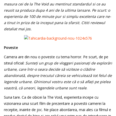
masura cei de la The Void au mentinut standardul si ce au
reusit sa produca dupa 4 ani de la ultima lansare. Pe scurt: o
experienta de 100 de minute pur si simplu excelenta care ne-
a tinut in priza de la inceput pana la sfarsit. Cititi reviewul
detaliat mai jos.
Poveste
Camera are din nou o poveste cu tema horror. Pe scurt, de pe
siteul oficial:
Sunteți un grup de vloggeri pasionați de explorări
urbane, care într-o seara decide să viziteze o clădire
abandonată, despre trecutul căreia se vehiculează tot felul de
legende urbane. Ghinionul vostru este că o să aflați pe pielea
voastră, că uneori, legendele urbane sunt reale
.
Suna tare. Ca de obicei la The Void, experienta incepe cu
vizionarea unui scurt film de prezentare a povestii camerei la
receptie, inainte de joc. Ne place abordarea, mai ales ca filmul e
produs destul de bine si are rolul unui prim pas de introducere in