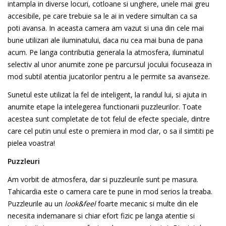
intampla in diverse locuri, cotloane si unghere, unele mai greu
accesibile, pe care trebuie sa le ai in vedere simultan ca sa
poti avansa. In aceasta camera am vazut si una din cele mai
bune utilizari ale iluminatului, daca nu cea mai buna de pana
acum. Pe langa contributia generala la atmosfera, iluminatul
selectiv al unor anumite zone pe parcursul jocului focuseaza in
mod subtil atentia jucatorilor pentru a le permite sa avanseze.
Sunetul este utilizat la fel de inteligent, la randul lui, si ajuta in
anumite etape la intelegerea functionarii puzzleurilor. Toate
acestea sunt completate de tot felul de efecte speciale, dintre
care cel putin unul este o premiera in mod clar, o sa il simtiti pe
pielea voastra!
Puzzleuri
Am vorbit de atmosfera, dar si puzzleurile sunt pe masura.
Tahicardia este o camera care te pune in mod serios la treaba.
Puzzleurile au un
look&feel
foarte mecanic si multe din ele
necesita indemanare si chiar efort fizic pe langa atentie si