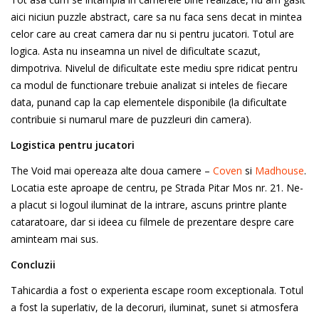
aici niciun puzzle abstract, care sa nu faca sens decat in mintea
celor care au creat camera dar nu si pentru jucatori. Totul are
logica. Asta nu inseamna un nivel de dificultate scazut,
dimpotriva. Nivelul de dificultate este mediu spre ridicat pentru
ca modul de functionare trebuie analizat si inteles de fiecare
data, punand cap la cap elementele disponibile (la dificultate
contribuie si numarul mare de puzzleuri din camera).
Logistica pentru jucatori
The Void mai opereaza alte doua camere –
Coven
si
Madhouse
.
Locatia este aproape de centru, pe Strada Pitar Mos nr. 21. Ne-
a placut si logoul iluminat de la intrare, ascuns printre plante
cataratoare, dar si ideea cu filmele de prezentare despre care
aminteam mai sus.
Concluzii
Tahicardia a fost o experienta escape room exceptionala. Totul
a fost la superlativ, de la decoruri, iluminat, sunet si atmosfera