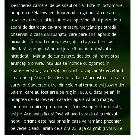
Descrierea camerei de pe siteul oficial: Este 31 octombrie,
noaptea de Halloween. Împreună cu grupul tău de amici,
te-ai costumat și ai ieșit în oraș, sperând să ai parte de o
seară de distracție ca-ntre prieteni. Mergând pe stradă,
observați o casă dărăpănată, care pare să fi apărut de
niciunde… În mod curios, deși știți cu toții cartierul pe
dinafară, apoape că puteți jura că nu ați mai văzut-o
niciodată… Mânați de curiozitate, decideti să intrați si să
aruncați o privire, însă ușa se închide cu zgomot. în
spatele vostru și vă treziți prinși într-o capcană! Cercetând
cu atenție plăcuța de la intrare, aflați că aceasta este casa
surorilor Sanderson, trei din cele mai temute vrăjitoare din
Salem, care au fost arse pe rug în 1600. O dată pe an, în
noaptea de Halloween, casa lor apare ca prin magie,
chemând copii de pretutindeni să îi descopere farmecul și
vrăjile. Aceeași plăcuță însă vă avertizează că la miezul
nopții, oricine este încă prins în casă va rămâne prizonier
pe vecie. Ceasul arată deja ora 23, așa că grăbiți-vă! Nu e