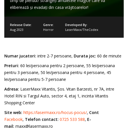
timp de pierdut! Strângeți amuletele magice care vă
eliberează și evadați din casa vrăjitoarelor!
Release Date:
Genre:
Developed By:
Aug 2023
Horror
LaserMaxx/TheCodex
Numar jucatori:
intre 2-7 persoane,
Durata joc:
60 de minute
Preturi:
60 lei/persoana pentru 2 persoane, 55 lei/persoana
pentru 3 persoane, 50 lei/persoana pentru 4 persoane, 45
lei/persoana pentru 5-7 persoane
Adresa:
LaserMaxx Vitantis, Șos. Vitan Barzesti, nr 7A, intre
Hotel RIN si Targul Auto, sector 4, etaj 1, incinta Vitantis
Shopping Center
Site web:
https://lasermaxx.ro/hocus-pocus/
,
Cont
Facebook
,
Telefon contact:
0725 533 588
,
E-
mail:
maxx@lasermaxx.ro