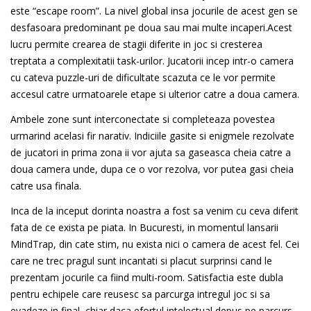
este “escape room”. La nivel global insa jocurile de acest gen se
desfasoara predominant pe doua sau mai multe incaperi.Acest
lucru permite crearea de stagii diferite in joc si cresterea
treptata a complexitatii task-urilor. Jucatorii incep intr-o camera
cu cateva puzzle-uri de dificultate scazuta ce le vor permite
accesul catre urmatoarele etape si ulterior catre a doua camera.
Ambele zone sunt interconectate si completeaza povestea
urmarind acelasi fir narativ. Indiciile gasite si enigmele rezolvate
de jucatori in prima zona ii vor ajuta sa gaseasca cheia catre a
doua camera unde, dupa ce o vor rezolva, vor putea gasi cheia
catre usa finala.
Inca de la inceput dorinta noastra a fost sa venim cu ceva diferit
fata de ce exista pe piata. In Bucuresti, in momentul lansarii
MindTrap, din cate stim, nu exista nici o camera de acest fel. Cei
care ne trec pragul sunt incantati si placut surprinsi cand le
prezentam jocurile ca fiind multi-room. Satisfactia este dubla
pentru echipele care reusesc sa parcurga intregul joc si sa
evadeze in final, chiar daca efortul intelectual depus pe parcurs