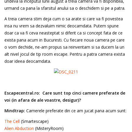
undeva la inceputul lunii august a treia camera va fi disponibila,
urmand ca pana la sfarsitul anului sa o deschidem si pe a patra.
A treia camera stim deja cum o sa arate si care va fi povestea
insa nu vrem sa dezvaluim nimic deocamdata. Putem spune
doar ca va fi ceva neasteptat si diferit ca si concept fata de ce
exista pana acum in Bucuresti. Cu fiecare noua camera pe care
o vom dechide, ne-am propus sa reinventam si sa ducem la un
alt nivel jocul de tip room escape. Pentru a patra camera exista
doar ideea deocamdata.
Escapecentral.ro:
Care sunt top cinci camere preferate de
voi (in afara de ale voastre,
desigur)?
Mindtrap:
Camerele preferate din ce am jucat pana acum sunt:
The Cell
(Smartescape)
Alien Abduction
(MisteryRoom)