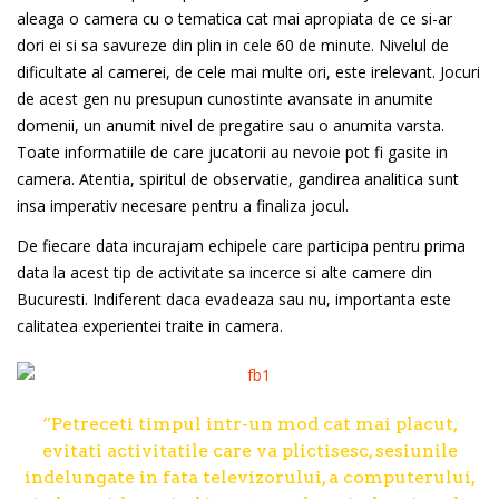
aleaga o camera cu o tematica cat mai apropiata de ce si-ar
dori ei si sa savureze din plin in cele 60 de minute. Nivelul de
dificultate al camerei, de cele mai multe ori, este irelevant. Jocuri
de acest gen nu presupun cunostinte avansate in anumite
domenii, un anumit nivel de pregatire sau o anumita varsta.
Toate informatiile de care jucatorii au nevoie pot fi gasite in
camera. Atentia, spiritul de observatie, gandirea analitica sunt
insa imperativ necesare pentru a finaliza jocul.
De fiecare data incurajam echipele care participa pentru prima
data la acest tip de activitate sa incerce si alte camere din
Bucuresti. Indiferent daca evadeaza sau nu, importanta este
calitatea experientei traite in camera.
“Petreceti timpul intr-un mod cat mai placut,
evitati activitatile care va plictisesc, sesiunile
indelungate in fata televizorului, a computerului,