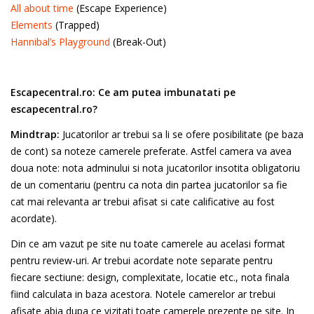
All about time
(Escape Experience)
Elements
(Trapped)
Hannibal’s Playground
(Break-Out)
Escapecentral.ro: Ce am putea imbunatati pe
escapecentral.ro?
Mindtrap:
Jucatorilor ar trebui sa li se ofere posibilitate (pe baza
de cont) sa noteze camerele preferate. Astfel camera va avea
doua note: nota adminului si nota jucatorilor insotita obligatoriu
de un comentariu (pentru ca nota din partea jucatorilor sa fie
cat mai relevanta ar trebui afisat si cate calificative au fost
acordate).
Din ce am vazut pe site nu toate camerele au acelasi format
pentru review-uri. Ar trebui acordate note separate pentru
fiecare sectiune: design, complexitate, locatie etc., nota finala
fiind calculata in baza acestora. Notele camerelor ar trebui
afisate abia dupa ce vizitati toate camerele prezente pe site. In