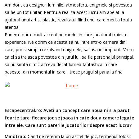
Am dorit ca designul, luminile, atmosfera, enigmele si povestea
sa fie un tot unitar. Pentru a realiza acest lucru am apelat la
ajutorul unui artist plastic, rezultatul fiind unul care merita toata
atentia.
Punem foarte mult accent pe modul in care jucatorul traieste
experienta. Ne dorim ca acesta sa nu intre intr-o camera din
care, pur si simplu rezolvand enigmele, sa iasa in timp util. Vrem
ca el sa traiasca povestea din jurul lui, sa fie personajul principal,
sa nu simta nimic altceva decat lumea fantastica in care
paseste, din momentul in care ii trece pragul si pana la final.
Escapecentral.ro:
Aveti un concept care noua ni s-a parut
foarte tare: fiecare joc se joaca in cate doua camere legate
intre ele. Care sunt parerile jucatorilor despre acest lucru?
Mindtrap:
Cand ne referim la un astfel de joc, termenul folosit