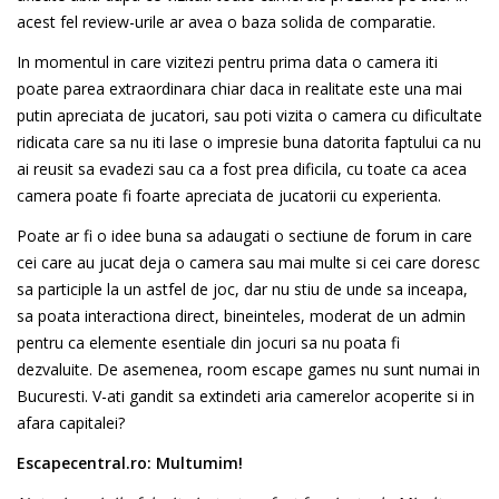
acest fel review-urile ar avea o baza solida de comparatie.
In momentul in care vizitezi pentru prima data o camera iti
poate parea extraordinara chiar daca in realitate este una mai
putin apreciata de jucatori, sau poti vizita o camera cu dificultate
ridicata care sa nu iti lase o impresie buna datorita faptului ca nu
ai reusit sa evadezi sau ca a fost prea dificila, cu toate ca acea
camera poate fi foarte apreciata de jucatorii cu experienta.
Poate ar fi o idee buna sa adaugati o sectiune de forum in care
cei care au jucat deja o camera sau mai multe si cei care doresc
sa participle la un astfel de joc, dar nu stiu de unde sa inceapa,
sa poata interactiona direct, bineinteles, moderat de un admin
pentru ca elemente esentiale din jocuri sa nu poata fi
dezvaluite. De asemenea, room escape games nu sunt numai in
Bucuresti. V-ati gandit sa extindeti aria camerelor acoperite si in
afara capitalei?
Escapecentral.ro: Multumim!