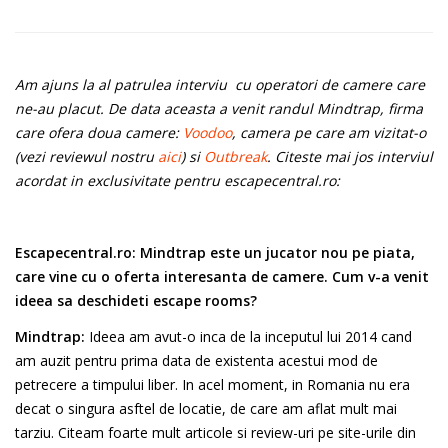
Am ajuns la al patrulea interviu cu operatori de camere care
ne-au placut. De data aceasta a venit randul Mindtrap, firma
care ofera doua camere:
Voodoo
, camera pe care am vizitat-o
(vezi reviewul nostru
aici
) si
Outbreak
. Citeste mai jos interviul
acordat in exclusivitate pentru escapecentral.ro:
Escapecentral.ro:
Mindtrap este un jucator nou pe piata,
care vine cu o oferta interesanta de camere. Cum v-a venit
ideea sa deschideti escape rooms?
Mindtrap:
Ideea am avut-o inca de la inceputul lui 2014 cand
am auzit pentru prima data de existenta acestui mod de
petrecere a timpului liber. In acel moment, in Romania nu era
decat o singura asftel de locatie, de care am aflat mult mai
tarziu. Citeam foarte mult articole si review-uri pe site-urile din