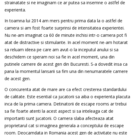
strainatate si ne imaginam ce ar putea sa insemne o astfel de
experienta.
In toamna lui 2014 am mers pentru prima data la o astfel de
camera si am fost foarte surprinsi de intensitatea experientei.
Nu ne-am imaginat ca 60 de minute inchisi intr-o camera pot fi
atat de distractive si stimulante. In acel moment ne-am hotarat
sa reluam ideea pe care am avut-o la inceputul anului si sa
deschidem ce speram noi sa fie in acel moment, una din
putinele camere de acest gen din Bucuresti. S-a dovedit insa ca
pana la momentul lansarii sa fim una din nenumaratele camere
de acest gen.
O concurenta atat de mare are ca efect cresterea standardului
de calitate. Este esential ca jucatorii sa aiba o experienta placuta
inca de la prima camera. Detinatorii de escape rooms ar trebui
sa fie foarte atenti la acest aspect si sa inteleaga cat de
importanti sunt jucatorii. O camera slaba afecteaza atat
proprietarul cat si imaginea generala a conceptului de escape
room. Deocamdata in Romania acest gen de activitate nu este