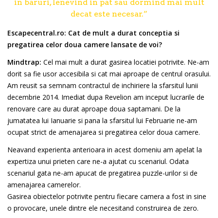
in baruri, lenevind in pat sau dormind mai mult
decat este necesar.”
Escapecentral.ro:
Cat de mult a durat conceptia si
pregatirea celor doua camere lansate de voi?
Mindtrap:
Cel mai mult a durat gasirea locatiei potrivite. Ne-am
dorit sa fie usor accesibila si cat mai aproape de centrul orasului.
Am reusit sa semnam contractul de inchiriere la sfarsitul lunii
decembrie 2014. Imediat dupa Revelion am inceput lucrarile de
renovare care au durat aproape doua saptamani. De la
jumatatea lui Ianuarie si pana la sfarsitul lui Februarie ne-am
ocupat strict de amenajarea si pregatirea celor doua camere.
Neavand experienta anterioara in acest domeniu am apelat la
expertiza unui prieten care ne-a ajutat cu scenariul. Odata
scenariul gata ne-am apucat de pregatirea puzzle-urilor si de
amenajarea camerelor.
Gasirea obiectelor potrivite pentru fiecare camera a fost in sine
o provocare, unele dintre ele necesitand construirea de zero.