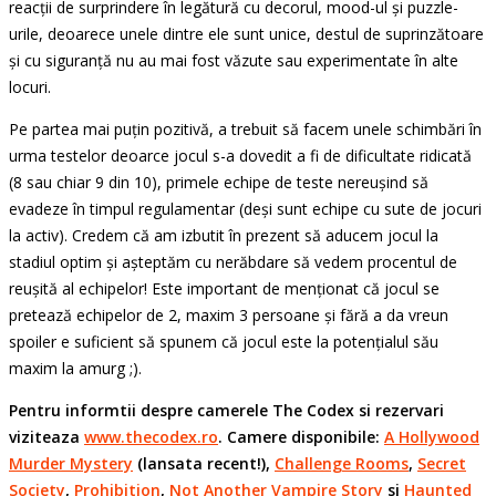
reacții de surprindere în legătură cu decorul, mood-ul și puzzle-
urile, deoarece unele dintre ele sunt unice, destul de suprinzătoare
și cu siguranță nu au mai fost văzute sau experimentate în alte
locuri.
Pe partea mai puțin pozitivă, a trebuit să facem unele schimbări în
urma testelor deoarce jocul s-a dovedit a fi de dificultate ridicată
(8 sau chiar 9 din 10), primele echipe de teste nereușind să
evadeze în timpul regulamentar (deși sunt echipe cu sute de jocuri
la activ). Credem că am izbutit în prezent să aducem jocul la
stadiul optim și așteptăm cu nerăbdare să vedem procentul de
reușită al echipelor! Este important de menționat că jocul se
pretează echipelor de 2, maxim 3 persoane și fără a da vreun
spoiler e suficient să spunem că jocul este la potențialul său
maxim la amurg ;).
Pentru informtii despre camerele The Codex si rezervari
viziteaza
www.thecodex.ro
. Camere disponibile:
A Hollywood
Murder Mystery
(lansata recent!),
Challenge Rooms
,
Secret
Society
,
Prohibition
,
Not Another Vampire Story
si
Haunted