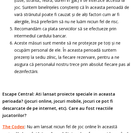
(tuse, strănut, febră, dureri în gât) li se interzice accesul la
joc. Suntem bineînțeles conștienți că în aceasta perioadă de
vară strănutul poate fi cauzat și de alți factori cum ar fi
alergiile, însă preferăm să nu ne luăm niciun fel de risc.
Recomandăm ca plata serviciilor să se efectueze prin
intermediul cardului bancar.
Aceste măsuri sunt menite să ne protejeze pe toți și ne
ocupăm personal de ele. În aceasta perioadă suntem
prezenți la sediu zilnic, la fiecare rezervare, pentru a ne
asigura că personalul nostru trece prin absolut fiecare pas al
dezinfectării.
Escape Central: Ati lansat proiecte speciale in aceasta
perioada? (jocuri online, jocuri mobile, jocuri ce pot fi
descarcate de pe internet, etc). Care au fost reactiile
jucatorilor?
The Codex
:
Nu am lansat niciun fel de joc online în această