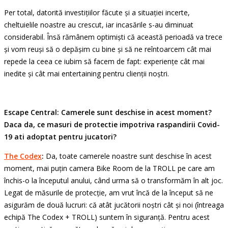
Per total, datorită investițiilor făcute și a situației incerte,
cheltuielile noastre au crescut, iar incasările s-au diminuat
considerabil. Însă rămânem optimiști că această perioadă va trece
și vom reuși să o depășim cu bine și să ne reîntoarcem cât mai
repede la ceea ce iubim să facem de fapt: experiențe cât mai
inedite și cât mai entertaining pentru clienții noștri.
Escape Central: Camerele sunt deschise in acest moment?
Daca da, ce masuri de protectie impotriva raspandirii Covid-
19 ati adoptat pentru jucatori?
The Codex
:
Da, toate camerele noastre sunt deschise în acest
moment, mai puțin camera Bike Room de la TROLL pe care am
închis-o la începutul anului, când urma să o transformăm în alt joc.
Legat de măsurile de protecție, am vrut încă de la început să ne
asigurăm de două lucruri: că atât jucătorii noștri cât și noi (întreaga
echipă The Codex + TROLL) suntem în siguranță. Pentru acest