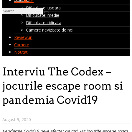
Dificultate
Dificultate: usoara
Dificultate: medie
Dificultate: ridicata
Camere nevizitate de noi
Reviewuri
Camere
Noutati
Interviu The Codex –
jocurile escape room si
pandemia Covid19
August 9, 2020
Pandemia Covid19 ne-a afectat pe toti, iar jocurile escape room