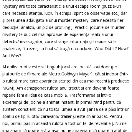
Mystery are toate caracteristicile unui escape room (puzzle-uri
care necesită atenție, lucru în echipă, spirit de observație etc.) dar
și presiunea adăugată a unui murder mystery, care necesită fler,
deducție, analiză, un pic de profiling J. Practic, jocurile de murder
mystery te duc cel mai aproape de experiența reală a unui
detectiv/ investigator, care strânge informații și trebuie să le
analizeze, filtreze și la final să tragă o concluzie: Who Did It? How?
And Why?
Al doilea motiv este setting-ul: jocul are loc atât outdoor (pe
platourile de filmare ale Metro Goldwyn Mayer), cât și indoor (într-
o rulotă mare care aparținea actriței din cea mai recentă producție
MGM). Am achiziționat rulota anul trecut și am devenit foarte
repede fani ai ideii de casă mobilă. Trasformarea ei într-o
experiență de joc ne-a animat instant, în primul rând pentru că
suntem conștienți că nu toată lumea a avut șansa de a păși într-un
spațiu de tip rulotă/ caravană/ trailer și este chiar păcat. Pentru
noi, primul pas în această rulotă a fost un fel de revelație J. Nu ne
imaginam că poate arăta așa, nu ne imaginam că poate fi atât de