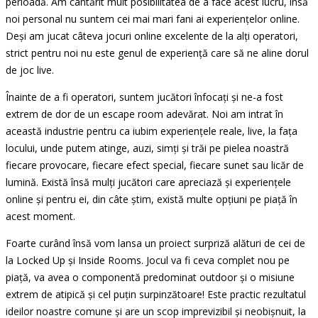
perioadă. Am cântărit mult posibilitatea de a face acest lucru, însă
noi personal nu suntem cei mai mari fani ai experiențelor online.
Deși am jucat câteva jocuri online excelente de la alți operatori,
strict pentru noi nu este genul de experiență care să ne aline dorul
de joc live.
Înainte de a fi operatori, suntem jucători înfocați și ne-a fost
extrem de dor de un escape room adevărat. Noi am intrat în
această industrie pentru ca iubim experiențele reale, live, la fața
locului, unde putem atinge, auzi, simți și trăi pe pielea noastră
fiecare provocare, fiecare efect special, fiecare sunet sau licăr de
lumină. Există însă mulți jucători care apreciază și experiențele
online și pentru ei, din câte știm, există multe opțiuni pe piață în
acest moment.
Foarte curând însă vom lansa un proiect surpriză alături de cei de
la Locked Up și Inside Rooms. Jocul va fi ceva complet nou pe
piață, va avea o componentă predominat outdoor și o misiune
extrem de atipică și cel puțin surpinzătoare! Este practic rezultatul
ideilor noastre comune și are un scop imprevizibil și neobișnuit, la