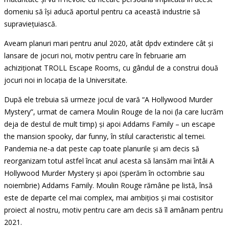
domeniu să își aducă aportul pentru ca această industrie să
supraviețuiască.
Aveam planuri mari pentru anul 2020, atât dpdv extindere cât și
lansare de jocuri noi, motiv pentru care în februarie am
achiziționat TROLL Escape Rooms, cu gândul de a construi două
jocuri noi in locația de la Universitate.
După ele trebuia să urmeze jocul de vară “A Hollywood Murder
Mystery”, urmat de camera Moulin Rouge de la noi (la care lucrăm
deja de destul de mult timp) și apoi Addams Family – un escape
the mansion spooky, dar funny, în stilul caracteristic al temei.
Pandemia ne-a dat peste cap toate planurile și am decis să
reorganizam totul astfel încat anul acesta să lansăm mai întâi A
Hollywood Murder Mystery și apoi (sperăm în octombrie sau
noiembrie) Addams Family. Moulin Rouge rămâne pe listă, însă
este de departe cel mai complex, mai ambițios și mai costisitor
proiect al nostru, motiv pentru care am decis să îl amânam pentru
2021.