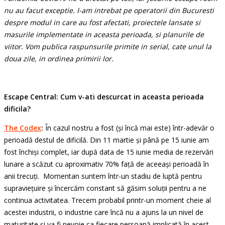
nu au facut exceptie. I-am intrebat pe operatorii din Bucuresti
despre modul in care au fost afectati, proiectele lansate si
masurile implementate in aceasta perioada, si planurile de
viitor. Vom publica raspunsurile primite in serial, cate unul la
doua zile, in ordinea primirii lor.
Escape Central: Cum v-ati descurcat in aceasta perioada
dificila?
The Codex
:
În cazul nostru a fost (și încă mai este) într-adevăr o
perioadă destul de dificilă. Din 11 martie și până pe 15 iunie am
fost închiși complet, iar după data de 15 iunie media de rezervări
lunare a scăzut cu aproximativ 70% față de aceeași perioadă în
anii trecuți. Momentan suntem într-un stadiu de luptă pentru
supraviețuire și încercăm constant să găsim soluții pentru a ne
continua activitatea. Trecem probabil printr-un moment cheie al
acestei industrii, o industrie care încă nu a ajuns la un nivel de
maturitate și va fi nevoie ca fiecare persoană implicată în acest