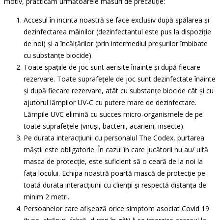
motiv, practicăm următoarele măsuri de precauție:
Accesul în incinta noastră se face exclusiv după spălarea și
dezinfectarea mâinilor (dezinfectantul este pus la dispoziție
de noi) și a încălțărilor (prin intermediul preșurilor îmbibate
cu substanțe biocide).
Toate spațiile de joc sunt aerisite înainte și după fiecare
rezervare. Toate suprafețele de joc sunt dezinfectate înainte
și după fiecare rezervare, atât cu substanțe biocide cât și cu
ajutorul lămpilor UV-C cu putere mare de dezinfectare.
Lămpile UVC elimină cu succes micro-organismele de pe
toate suprafețele (viruși, bacterii, acarieni, insecte).
Pe durata interacțiunii cu personalul The Codex, purtarea
măștii este obligatorie. În cazul în care jucătorii nu au/ uită
masca de protecție, este suficient să o ceară de la noi la
fața locului. Echipa noastră poartă mască de protecție pe
toată durata interacțiunii cu clienții și respectă distanța de
minim 2 metri.
Persoanelor care afișează orice simptom asociat Covid 19