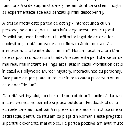
funcțională și de surprinzătoare și ne-am dorit ca și clienții noștri
să experimenteze aceleași senzații și mini-descoperiri J.
Al treilea motiv este partea de acting – interacțiunea cu un
personaj pe durata jocului. Am bifat deja acest lucru cu jocul
Prohibition, unde feedback-ul jucătorilor legat de actor a fost
copleșitor și toată lumea ne-a confirmat cât de mult ajută la
immersion/ la a te introduce “în film”. Noi am jucat în afara țării
câteva jocuri cu actori și într-adevăr experiența per total se simte
mai real, mai incitant. Pe lîngă asta, atât în cazul Prohibition cât și
în cazul A Hollywood Murder Mystery, interacțiunea cu personajul
face parte din joc și are un rol clar în rezolvarea puzzle-urilor, nu
este doar “de fun”.
Datorită setting-ului, jocul este disponibil doar în lunile călduroase,
în care vremea ne permite și joaca outdoor. Feedback-ul de la
echipele care au jucat până în prezent ne-a adus multă bucurie și
satisfacție, pentru că intuiam că piața din România este pregatită
și pentru experiențe mai atipice. Pe partea pozitivă am avut multe