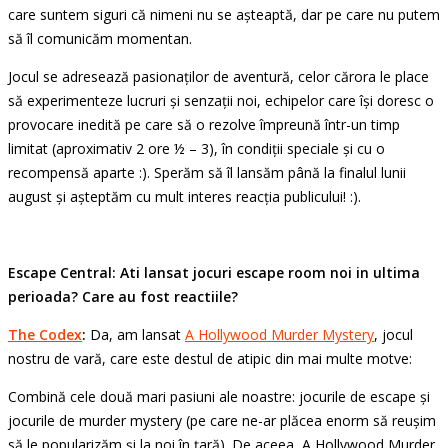
care suntem siguri că nimeni nu se așteaptă, dar pe care nu putem
să îl comunicăm momentan.
Jocul se adresează pasionaților de aventură, celor cărora le place
să experimenteze lucruri și senzații noi, echipelor care își doresc o
provocare inedită pe care să o rezolve împreună într-un timp
limitat (aproximativ 2 ore ½ – 3), în condiții speciale și cu o
recompensă aparte :). Sperăm să îl lansăm până la finalul lunii
august și așteptăm cu mult interes reacția publicului! :).
Escape Central: Ati lansat jocuri escape room noi in ultima
perioada? Care au fost reactiile?
The Codex
:
Da, am lansat
A Hollywood Murder Mystery
, jocul
nostru de vară, care este destul de atipic din mai multe motve:
Combină cele două mari pasiuni ale noastre: jocurile de escape și
jocurile de murder mystery (pe care ne-ar plăcea enorm să reușim
să le popularizăm și la noi în țară). De aceea, A Hollywood Murder