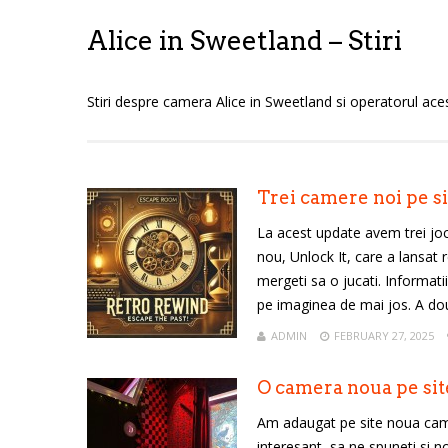
Alice in Sweetland – Stiri
Stiri despre camera Alice in Sweetland si operatorul ac
Lost
sword
Trei camere noi pe si
La acest update avem trei jo
nou, Unlock It, care a lansat
mergeti sa o jucati. Informati
pe imaginea de mai jos. A dou
ADMIN
FEBRUARY 27, 2025
O camera noua pe sit
Am adaugat pe site noua came
interesant, sa ne spuneti si n