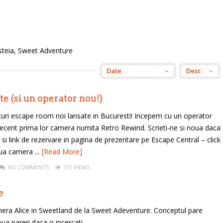
esteia, Sweet Adventure
te (si un operator nou!)
curi escape room noi lansate in Bucuresti! Incepem cu un operator
 recent prima lor camera numita Retro Rewind. Scrieti-ne si noua daca
i si link de rezervare in pagina de prezentare pe Escape Central – click
a camera ...
[Read More]
NO COMMENTS
711 VIEWS
e
ra Alice in Sweetland de la Sweet Adeventure. Conceptul pare
oua pareri daca o incercati.