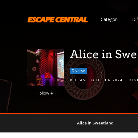
S
i
Categorii
Dif
g
n
I
n
Alice in Swe
Diverse
RELEASE DATE:
IUN 2024
DEV
Follow
Remember
Alice in Sweetland
Me