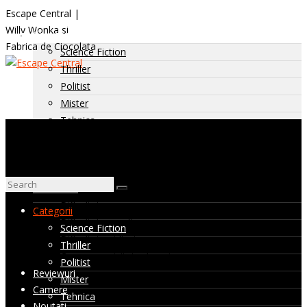
Escape Central |
Willy Wonka si
Categorii
Fabrica de Ciocolata
Science Fiction
Thriller
Politist
Mister
Tehnica
Horror
Istoric
Diverse
Dificultate
Dificultate: usoara
Categorii
Dificultate: medie
Science Fiction
Dificultate: ridicata
Thriller
Camere nevizitate de noi
Politist
Reviewuri
Mister
Camere
Tehnica
Noutati