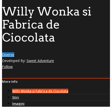
Willy Wonka si
Fabrica de
Ciocolata
Diverse
Developed By:
Sweet Adventure
Follow
More Info
Willy Wonka si Fabrica de Ciocolata
Stiri
Imagini