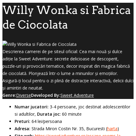
Willy Wonka si Fabrica
de Ciocolata
Descrierea camerei de pe siteul oficial: Cea mai nouă și dulce
adiție la Sweet Adventure: secrete delicioase de descoperit,
puzzle-uri și provocări tematice, decor inspirat din magica fabrică
de ciocolată. Plonjează într-o lume a minunilor și emoțiilor.
Asigură-ți locul pentru o zi plină de distracție interactivă, delicii dulci
și amintiri de neuitat.
Genre:
Diverse
Developed By:
Sweet Adventure
Numar jucatori:
3-4 persoane, joc destinat adolescentilor
si adultilor,
Durata joc:
60 minute
Preturi:
64 lei/persoana
Adresa:
Strada Miron Costin Nr. 35, Bucuresti (
harta
)
Site web:
https://sweetadventure.ro/escape-rooms-la-