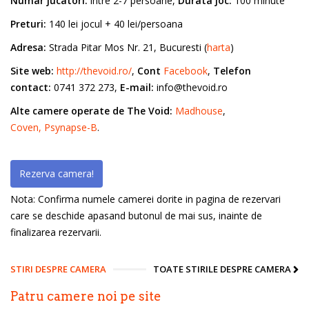
Numar jucatori:
intre 2-7 persoane,
Durata joc:
100 minute
Preturi:
140 lei jocul + 40 lei/persoana
Adresa:
Strada Pitar Mos Nr. 21, Bucuresti (
harta
)
Site web:
http://thevoid.ro/
,
Cont
Facebook
,
Telefon
contact:
0741 372 273,
E-mail:
info@thevoid.ro
Alte camere operate de The Void:
Madhouse
,
Coven,
Psynapse-B
.
Rezerva camera!
Nota: Confirma numele camerei dorite in pagina de rezervari
care se deschide apasand butonul de mai sus, inainte de
finalizarea rezervarii.
STIRI DESPRE CAMERA
TOATE STIRILE DESPRE CAMERA
Patru camere noi pe site