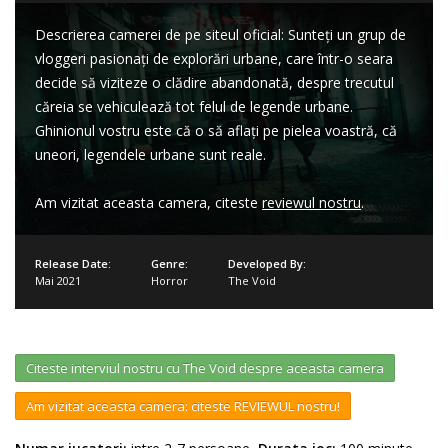
Descrierea camerei de pe siteul oficial: Sunteți un grup de
vloggeri pasionați de explorări urbane, care într-o seara
decide să viziteze o clădire abandonată, despre trecutul
căreia se vehiculează tot felul de legende urbane.
Ghinionul vostru este că o să aflați pe pielea voastră, că
uneori, legendele urbane sunt reale.
Am vizitat aceasta camera, citeste
reviewul nostru
.
Release Date:
Genre:
Developed By:
Mai 2021
Horror
The Void
Citeste interviul nostru cu The Void despre aceasta camera
Am vizitat aceasta camera: citeste REVIEWUL nostru!