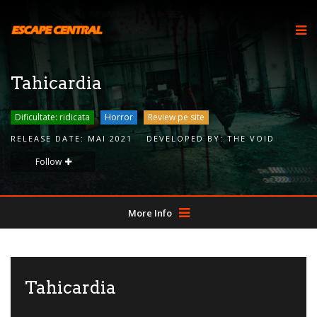
Tahicardia
Dificultate: ridicata
Horror
Review pe site
RELEASE DATE:
MAI 2021
DEVELOPED BY:
THE VOID
Follow
More Info
Tahicardia