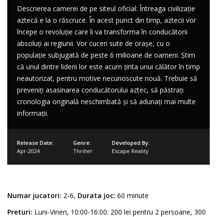
Descrierea camerei de pe siteul oficial: Întreaga civilizație
aztecă e la o răscruce. În acest punct din timp, aztecii vor
începe o revoluție care îi va transforma în conducătorii
absoluți ai regiunii. Vor cuceri sute de orașe, cu o
populație subjugată de peste 6 milioane de oameni. Știm
că unul dintre liderii lor este acum ținta unui călător în timp
neautorizat, pentru motive necunoscute nouă. Trebuie să
preveniți asasinarea conducătorului aztec, să păstrați
cronologia originală neschimbată și să adunați mai multe
informații.
Release Date:
Genre:
Developed By:
Apr-2024
Thriller
Escape Reality
Numar jucatori:
2-6,
Durata joc:
60 minute
Preturi:
Luni-Vineri, 10:00-16:00: 200 lei pentru 2 persoane, 300