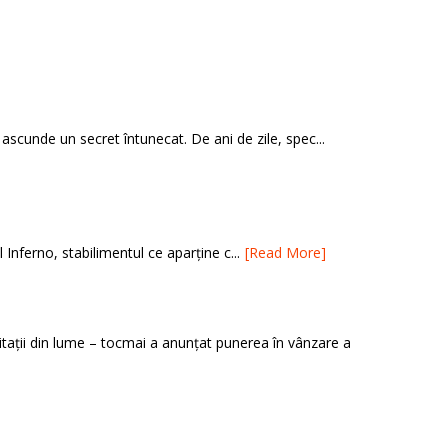
 ascunde un secret întunecat. De ani de zile, spec...
 Inferno, stabilimentul ce aparține c...
[Read More]
itații din lume – tocmai a anunțat punerea în vânzare a