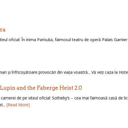
ra
eul oficial: În inima Parisului, faimosul teatru de operă Palais Garnier
ari și înfricoșătoare provocări din viața voastră... Vă veți caza la Hotel
Lupin and the Faberge Heist 2.0
camerei de pe siteul oficial: Sotheby’s – cea mai faimoasă casă de lic
l...
[Read More]