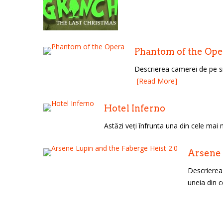
Phantom of the Ope
Lost
Descrierea camerei de pe sit
sword
[Read More]
Hotel Inferno
Astăzi veți înfrunta una din cele mai m
Arsene 
Descrierea 
uneia din ce