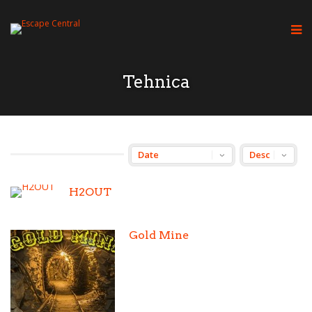
Tehnica
H2OUT
Gold Mine