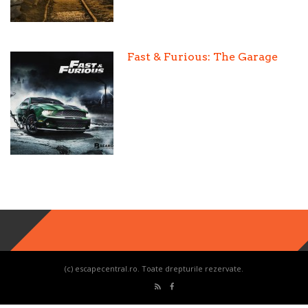
Fast & Furious: The Garage
(c) escapecentral.ro. Toate drepturile rezervate.