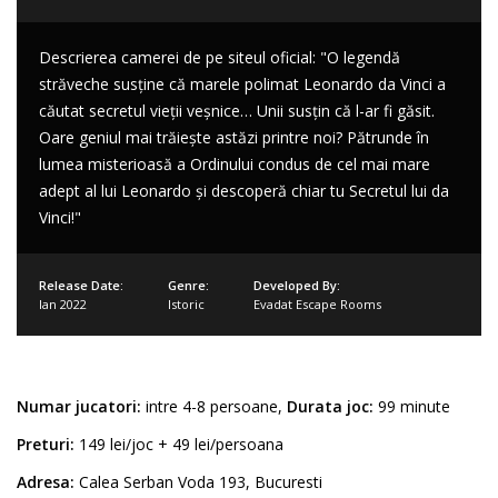
Descrierea camerei de pe siteul oficial: "O legendă
străveche susține că marele polimat Leonardo da Vinci a
căutat secretul vieții veșnice… Unii susțin că l-ar fi găsit.
Oare geniul mai trăiește astăzi printre noi? Pătrunde în
lumea misterioasă a Ordinului condus de cel mai mare
adept al lui Leonardo și descoperă chiar tu Secretul lui da
Vinci!"
Release Date:
Genre:
Developed By:
Ian 2022
Istoric
Evadat Escape Rooms
Numar jucatori:
intre 4-8 persoane,
Durata joc:
99 minute
Preturi:
149 lei/joc + 49 lei/persoana
Adresa:
Calea Serban Voda 193, Bucuresti