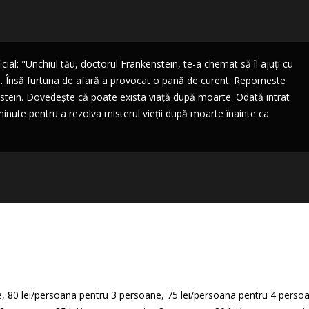
cial: "Unchiul tău, doctorul Frankenstein, te-a chemat să îl ajuți cu
ă. Însă furtuna de afară a provocat o pană de curent. Reporneste
nstein. Dovedește că poate exista viață după moarte. Odată intrat
 minute pentru a rezolva misterul vieții după moarte înainte ca
e, 80 lei/persoana pentru 3 persoane, 75 lei/persoana pentru 4 persoa