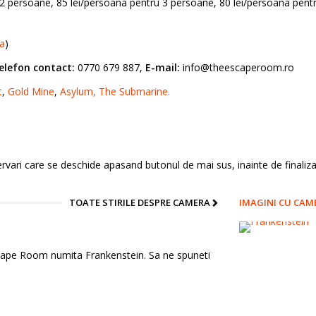
 persoane, 85 lei/persoana pentru 3 persoane, 80 lei/persoana pentr
ta
)
elefon contact:
0770 679 887,
E-mail:
info@theescaperoom.ro
t
,
Gold Mine
,
Asylum,
The Submarine
.
vari care se deschide apasand butonul de mai sus, inainte de finalizar
TOATE STIRILE DESPRE CAMERA
IMAGINI CU CAM
ape Room numita Frankenstein. Sa ne spuneti