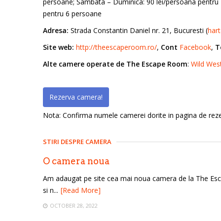
persoane; Sambata – Duminica: 90 lei/persoana pentru 2
pentru 6 persoane
Adresa:
Strada Constantin Daniel nr. 21, Bucuresti (
har
Site web:
http://theescaperoom.ro/
,
Cont
Facebook
,
T
Alte camere operate de The Escape Room
:
Wild Wes
Rezerva camera!
Nota: Confirma numele camerei dorite in pagina de rezer
STIRI DESPRE CAMERA
O camera noua
Am adaugat pe site cea mai noua camera de la The Esc
si n...
[Read More]
OCTOBER 28, 2022