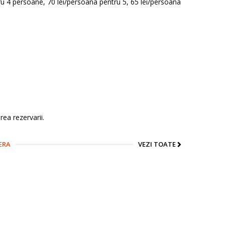
u 4 persoane, 70 lei/persoana pentru 5, 65 lei/persoana
ea rezervarii.
ERA
VEZI TOATE