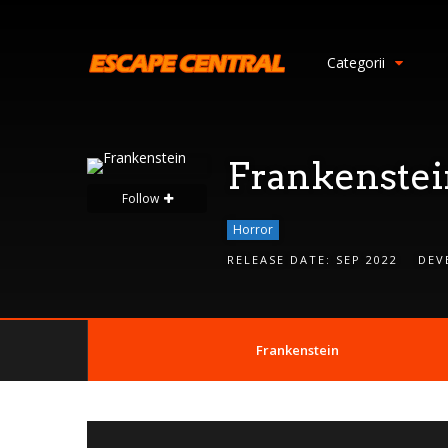
S
i
Categorii
g
n
I
n
Frankenstei
Follow
Horror
RELEASE DATE:
SEP 2022
DEV
Frankenstein
Remember
Me