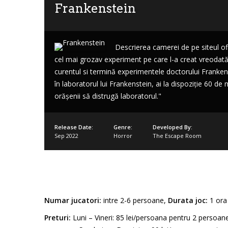
Frankenstein
Descrierea camerei de pe siteul ofi
cel mai grozav experiment pe care l-a creat vreodat
Lost
curentul si termină experimentele doctorului Franke
sword
în laboratorul lui Frankenstein, ai la dispoziție 60 de
orășenii să distrugă laboratorul."
Release Date:
Genre:
Developed By:
Sep 2022
Horror
The Escape Room
Numar jucatori:
intre 2-6 persoane,
Durata joc:
1 ora
Preturi:
Luni – Vineri: 85 lei/persoana pentru 2 persoan