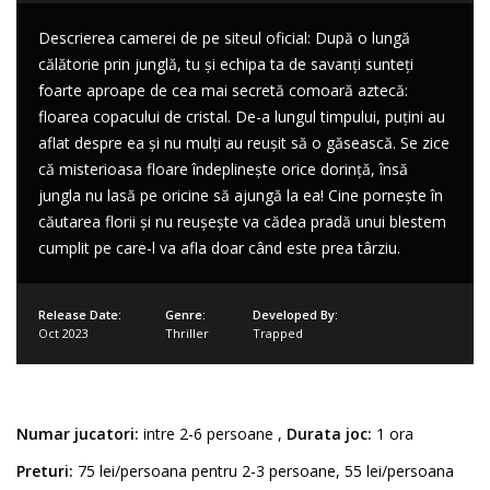
Descrierea camerei de pe siteul oficial: După o lungă
călătorie prin junglă, tu și echipa ta de savanți sunteți
foarte aproape de cea mai secretă comoară aztecă:
floarea copacului de cristal. De-a lungul timpului, puțini au
aflat despre ea și nu mulți au reușit să o găsească. Se zice
că misterioasa floare îndeplinește orice dorință, însă
jungla nu lasă pe oricine să ajungă la ea! Cine pornește în
căutarea florii și nu reușește va cădea pradă unui blestem
cumplit pe care-l va afla doar când este prea târziu.
Release Date:
Genre:
Developed By:
Oct 2023
Thriller
Trapped
Numar jucatori:
intre 2-6 persoane ,
Durata joc:
1 ora
Preturi:
75 lei/persoana pentru 2-3 persoane, 55 lei/persoana