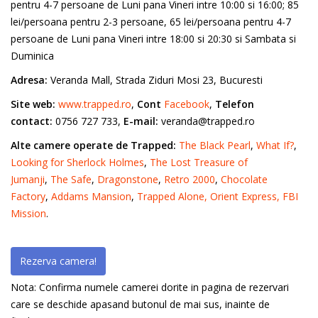
pentru 4-7 persoane de Luni pana Vineri intre 10:00 si 16:00; 85
lei/persoana pentru 2-3 persoane, 65 lei/persoana pentru 4-7
persoane de Luni pana Vineri intre 18:00 si 20:30 si Sambata si
Duminica
Adresa:
Veranda Mall, Strada Ziduri Mosi 23, Bucuresti
Site web:
www.trapped.ro
,
Cont
Facebook
,
Telefon
contact:
0756 727 733,
E-mail:
veranda@trapped.ro
Alte camere operate de Trapped:
The Black Pearl
,
What If?
,
Looking for Sherlock Holmes
,
The Lost Treasure of
Jumanji
,
The Safe
,
Dragonstone
,
Retro 2000
,
Chocolate
Factory
,
Addams Mansion
,
Trapped Alone,
Orient Express,
FBI
Mission
.
Rezerva camera!
Nota: Confirma numele camerei dorite in pagina de rezervari
care se deschide apasand butonul de mai sus, inainte de