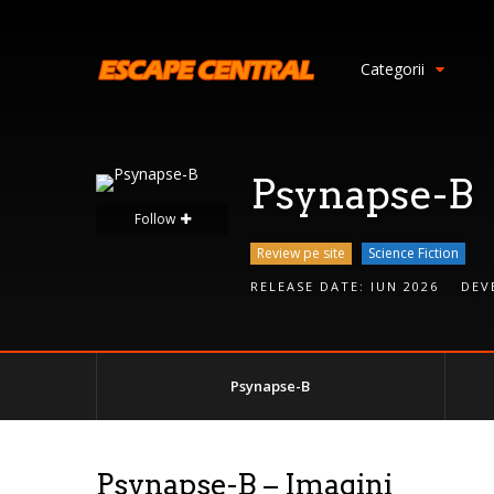
S
i
Categorii
g
n
I
n
Psynapse-B
Follow
Review pe site
Science Fiction
RELEASE DATE:
IUN 2026
DEV
Psynapse-B
Remember
Me
Psynapse-B – Imagini