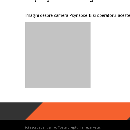
Imagini despre camera Psynapse-B si operatorul acestei
Lost
sword
(c) escapecentral.ro. Toate drepturile rezervate.