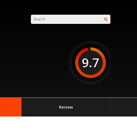
9.7
Review