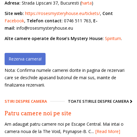
Adresa:
Strada Lipscani 37, Bucuresti (
harta
)
Site web:
https://rosesmysteryhouse.eu/tickets/
,
Cont
Facebook
,
Telefon contact:
0746 511 763,
E-
mail:
info@rosesmysteryhouse.eu
Alte camere operate de Rose’s Mystery House:
Spiritum
.
Rezerva camera!
Nota: Confirma numele camerei dorite in pagina de rezervari
care se deschide apasand butonul de mai sus, inainte de
finalizarea rezervarii.
STIRI DESPRE CAMERA
TOATE STIRILE DESPRE CAMERA
Patru camere noi pe site
Am adaugat patru camere noi pe Escape Central. Mai intai o
camera noua de la The Void, Psynapse-B. C...
[Read More]