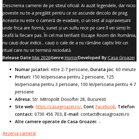
Descrierea camerei de pe siteul oficial: Ai auzit legendele, dar nicio
poveste nu te-a pregătit pentru ce se ascunde dincolo de prag.
Aceasta nu este o cameră de evadare, ci un test al supraviețuirii
unde frica are formă, sunet și un suflu rece pe care îl vei simți în
ceafă la fiecare pas. În cel mai terifiant Escape Room din România,
nu cauți doar indicii... cauți o cale de a nu rămâne captiv într-un
ritual care nu se termină niciodată.
Release Date:
Mai 2026
Genre:
Horror
Developed By:
Casa Groazei
Numar jucatori:
intre 2-7 persoane,
Durata joc:
60 minute
Preturi:
150 lei/persoana pentru 2 persoane, 125
lei/persoana pentru 3 persoane, 100 lei/persoana pentru 4-7
persoane
Adresa:
Str. Mitropolit Dosoftei 28, Bucuresti
Site web:
https://casagroazei.ro/
,
Cont
Facebook
,
Telefon
contact:
0730 456 703,
E-mail:
contact@casagroazei.ro
Alte camere operate de Casa Groazei:
-.
Rezerva camera!