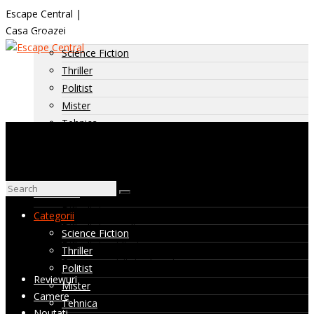
Escape Central |
Casa Groazei
Categorii
Science Fiction
Thriller
Politist
Mister
Tehnica
Horror
Istoric
Diverse
Dificultate
Dificultate: usoara
Categorii
Dificultate: medie
Science Fiction
Dificultate: ridicata
Thriller
Camere nevizitate de noi
Politist
Reviewuri
Mister
Camere
Tehnica
Noutati