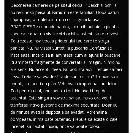
Descrierea camerei de pe siteul oficial: "Deschizi ochii si
nu recunosti peisajul. Nimic nu este familiar. Doua paturi
suprapuse, o toaleta intr-un colt si gratii la usa.
GRATII?!?!?! Te cuprinde panica, inima iti bubuie in piept si
speri ca e doar un vis. Inchizi ochii si astepti sa te trezesti.
Te trezeste insa vocea prietenului tau care te striga
panicat. Nu, nu visati! Sunteti la puscarie! Confuzia se
instaleaza, incerci sa iti amintesti cum ai ajuns la puscarie.
Iti amintesti fragmente de conversatii si imagini. Nimic nu
are sens. Nu accepti ideea. Nu poti sta aici. Trebuie sa faci
ceva. Trebuie sa evadezi! Unde sunt ceilalti? Trebuie sa ii
anunti, sa faceti un plan. Veti evada impreuna sau deloc.
Toti pentru unul, unul pentru toti! Nu aveti timp de
asteptat. Este singura voastra sansa. Intr-o ora veti fi
tranferati intr-o puscarie de maxima securitate. Doar 60
de minute aveti la dispozitie sa evadati. Adrenalina
pompeaza, inima bate puternic. Trebuie sa existe o cale.
Incepeti sa cautati indicii, orice va poate folosi.