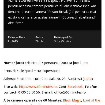
Numaratoarea inversa a inceput.". Nu avem un review
pentru aceasta camera pentru ca nu am vizitat-o inca. Am
denumit aceasta camera "Prison Break (2)" pentru ca mai
exista o camera cu acelasi nume in Bucuresti, apartinand
altei firme.
Release Date:
Genre:
Developed By:
Iul 2015
Thriller
Sixty Minutes
Numar jucatori:
intre 2-6 persoane,
Durata joc:
1 ora
Preturi:
60 lei/jocul + 40 lei/persoana
Adresa:
Strada Ion Luca Caragiale Nr. 29, Bucuresti (
harta
)
Site web:
http://www.60minutes.ro
,
Cont
Facebook
,
Telefon
contact:
0730 60 50 56,
E-mail:
office@60minutes.ro
Alte camere operate de 60 Minutes
:
Black Magic
,
Lord of the