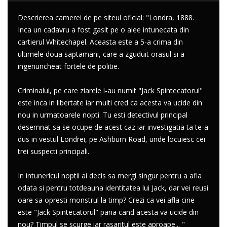
Descrierea camerei de pe siteul oficial: "Londra, 1888.
Inca un cadavru a fost gasit pe o alee intunecata din
cartierul Whitechapel. Aceasta este a 5-a crima din
ultimele doua saptamani, care a zguduit orasul si a
ingenuncheat fortele de politie.
Criminalul, pe care ziarele l-au numit "Jack Spintecatorul"
este inca in libertate iar multi cred ca acesta va ucide din
nou in urmatoarele nopti. Tu esti detectivul principal
desemnat sa se ocupe de acest caz iar investigatia ta te-a
dus in vestul Londrei, pe Ashburn Road, unde locuiesc cei
trei suspecti principali.
In intunericul noptii ai decis sa mergi singur pentru a afla
odata si pentru totdeauna identitatea lui Jack, dar vei reusi
oare sa opresti monstrul la timp? Crezi ca vei afla cine
este "Jack Spintecatorul" pana cand acesta va ucide din
nou? Timpul se scurge iar rasaritul este aproape... "