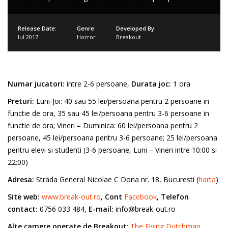
Release Date:
Genre:
Developed By:
Iul 2017
Horror
Breakout
Numar jucatori:
intre 2-6 persoane,
Durata joc:
1 ora
Preturi:
Luni-Joi: 40 sau 55 lei/persoana pentru 2 persoane in
functie de ora, 35 sau 45 lei/persoana pentru 3-6 persoane in
functie de ora; Vineri – Duminica: 60 lei/persoana pentru 2
persoane, 45 lei/persoana pentru 3-6 persoane; 25 lei/persoana
pentru elevi si studenti (3-6 persoane, Luni – Vineri intre 10:00 si
22:00)
Adresa:
Strada General Nicolae C Dona nr. 18, Bucuresti (
harta
)
Site web:
www.break-out.ro
,
Cont
Facebook
,
Telefon
contact:
0756 033 484,
E-mail:
info@break-out.ro
Alte camere operate de Breakout
:
The Flying Dutchman
,