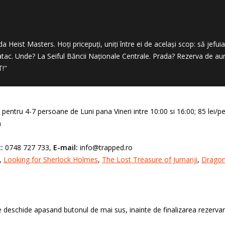
da Heist Masters. Hoți pricepuți, uniți între ei de același scop: să j
tac. Unde? La Seiful Băncii Naționale Centrale. Prada? Rezerva de aur
T!"
pentru 4-7 persoane de Luni pana Vineri intre 10:00 si 16:00; 85 lei
a
:
0748 727 733,
E-mail:
info@trapped.ro
,
Looking for Sherlock Holmes
,
The Lost Treasure of Jumanji
,
Dragon
deschide apasand butonul de mai sus, inainte de finalizarea rezervari