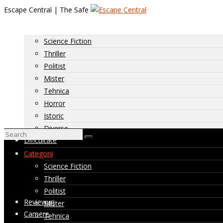
Escape Central | The Safe
Categorii
Science Fiction
Thriller
Politist
Mister
Tehnica
Horror
Istoric
Diverse
Dificultate
Dificultate: usoara
Categorii
Dificultate: medie
Science Fiction
Dificultate: ridicata
Thriller
Camere nevizitate de noi
Politist
Reviewuri
Mister
Camere
Tehnica