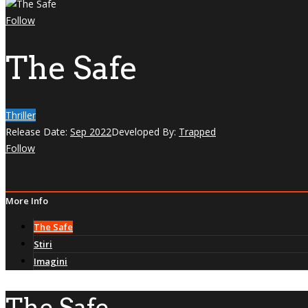
Follow
The Safe
Thriller
Release Date:
Sep 2022
Developed By:
Trapped
Follow
More Info
The Safe
Stiri
Imagini
The Safe