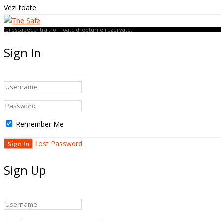
Vezi toate
(c) escapecentral.ro. Toate drepturile rezervate.
Sign In
Remember Me
Lost Password
Sign Up