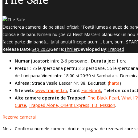
Descrierea camerei de pe siteul oficial: "Toată lumea a auzit de ban
colosale de bani. Nimeni nu știe că Heist Masters plănuiesc un nou a
faceți parte din bandă… Jaful anului începe acum… bum, bum, STAR
Release Date:
Sep 2022
Genre:
Thriller
Developed By:
Trapped
Numar jucatori:
intre 2-6 persoane ,
Durata joc:
1 ora
Preturi:
75 lei/persoana pentru 2-3 persoane, 55 lei/persoana 
de Luni pana Vineri intre 18:00 si 20:30 si Sambata si Duminic
Adresa:
Strada Vasile Lascar Nr. 88, Bucuresti (
harta
)
Site web:
www.trapped.ro
,
Cont
Facebook
,
Telefon contact
Alte camere operate de Trapped:
The Black Pearl
,
What If?
Curse
,
Trapped Alone,
Orient Express,
FBI Mission
.
Rezerva camera!
Nota: Confirma numele camerei dorite in pagina de rezervari care se 