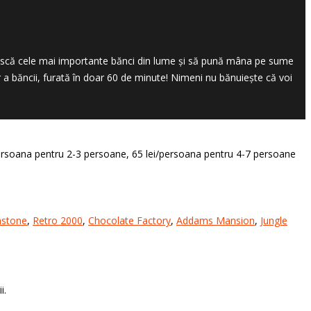
efuiască cele mai importante bănci din lume și să pună mâna pe sume
 a băncii, furată în doar 60 de minute! Nimeni nu bănuiește că voi
/persoana pentru 2-3 persoane, 65 lei/persoana pentru 4-7 persoane
stone
,
Retro 2000
,
Chocolate Factory
,
Addams Mansion
,
Jungle
i.