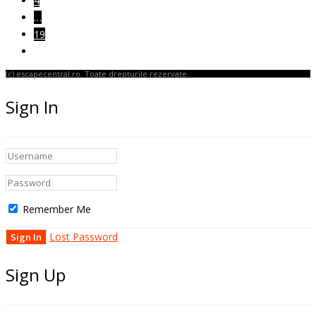
4
…
19
(c) escapecentral.ro. Toate drepturile rezervate.
Sign In
Remember Me
Lost Password
Sign Up