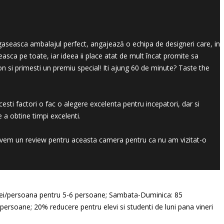
 gaseasca ambalajul perfect, angajează o echipa de designeri care, in
sca pe toate, iar ideea ii place atat de mult încat promite sa
ton si primesti un premiu special! Iti ajung 60 de minute? Taste the
sti factori o fac o alegere excelenta pentru incepatori, dar si
 a obtine timpi excelenti.
avem un review pentru aceasta camera pentru ca nu am vizitat-o
5 lei/persoana pentru 5-6 persoane; Sambata-Duminica: 85
ersoane; 20% reducere pentru elevi si studenti de luni pana vineri