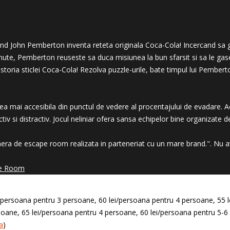
 cand John Pemberton inventa reteta originala Coca-Cola! Incercand sa
ute, Pemberton reuseste sa duca misiunea la bun sfarsit si sa le gasea
n istoria sticlei Coca-Cola! Rezolva puzzle-urile, bate timpul lui Pember
a mai accesibila din punctul de vedere al procentajului de evadare. Ace
iv si distractiv. Jocul neliniar ofera sansa echipelor bine organizate de
ra de escape room realizata in parteneriat cu un mare brand.". Nu 
pe Room
ei/persoana pentru 3 persoane, 60 lei/persoana pentru 4 persoane, 5
oane, 65 lei/persoana pentru 4 persoane, 60 lei/persoana pentru 5-6 p
a
)