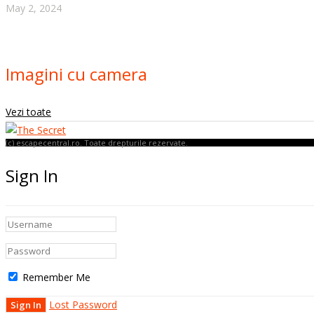
May 2, 2024
Imagini cu camera
Vezi toate
(c) escapecentral.ro. Toate drepturile rezervate.
Sign In
Remember Me
Lost Password