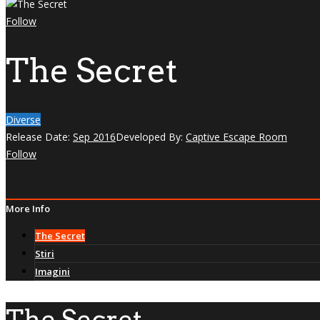
Follow
The Secret
Diverse
Release Date:
Sep 2016
Developed By:
Captive Escape Room
Follow
More Info
The Secret
Stiri
Imagini
The Secret