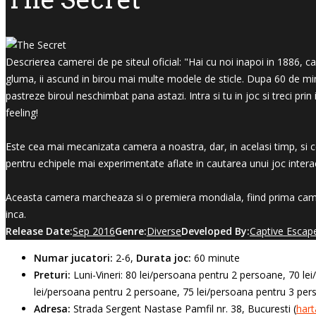
Descrierea camerei de pe siteul oficial: "Hai cu noi inapoi in 1886,
gluma, ii ascund in birou mai multe modele de sticle. Dupa 60 de min
pastreze biroul neschimbat pana astazi. Intra si tu in joc si treci pri
feeling!
Este cea mai mecanizata camera a noastra, dar, in acelasi timp, si ce
pentru echipele mai experimentate aflate in cautarea unui joc interact
Aceasta camera marcheaza si o premiera mondiala, fiind prima came
inca.
Release Date:
Sep 2016
Genre:
Diverse
Developed By:
Captive Esca
Numar jucatori:
2-6,
Durata joc:
60 minute
Preturi:
Luni-Vineri: 80 lei/persoana pentru 2 persoane, 70 l
lei/persoana pentru 2 persoane, 75 lei/persoana pentru 3 pers
Adresa:
Strada Sergent Nastase Pamfil nr. 38, Bucuresti (
hart