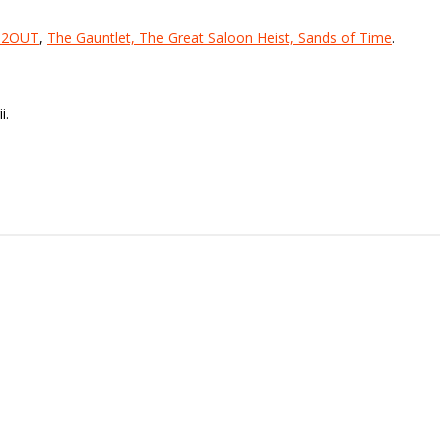
H2OUT
,
The Gauntlet,
The Great Saloon Heist,
Sands of Time
.
i.