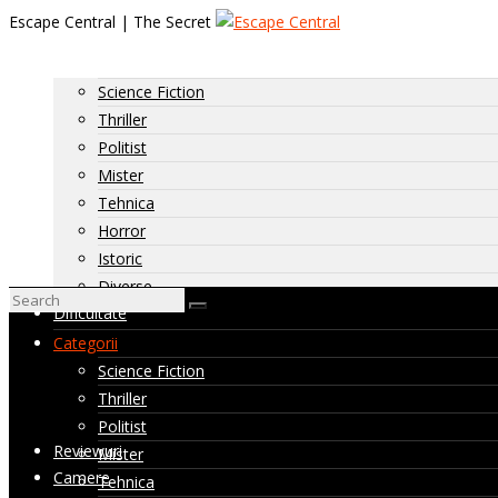
Escape Central | The Secret
Categorii
Science Fiction
Thriller
Politist
Mister
Tehnica
Horror
Istoric
Diverse
Dificultate
Dificultate: usoara
Categorii
Dificultate: medie
Science Fiction
Dificultate: ridicata
Thriller
Camere nevizitate de noi
Politist
Reviewuri
Mister
Camere
Tehnica