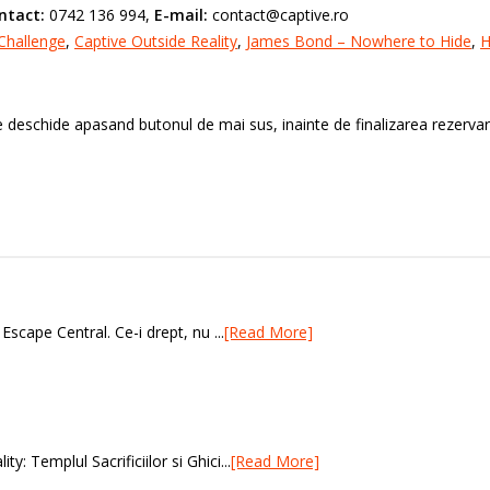
ntact:
0742 136 994,
E-mail:
contact@captive.ro
Challenge
,
Captive Outside Reality
,
James Bond – Nowhere to Hide
,
deschide apasand butonul de mai sus, inainte de finalizarea rezervari
scape Central. Ce-i drept, nu ...
[Read More]
 Templul Sacrificiilor si Ghici...
[Read More]