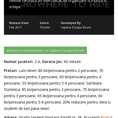
neliniar necesita un nivel ridicat de organizare si munca in
echipa."
Release Date:
Genre:
Developed By:
Feb 2017
Thriller
Captive Escape Room
Interviu in exclusivitate cu Captive Escape Room!
Numar jucatori:
2-6,
Durata joc:
60 minute
Preturi:
Luni-Vineri: 80 lei/persoana pentru 2 persoane, 70
lei/persoana pentru 3 persoane, 60 lei/persoana pentru 4
persoane, 55 lei/persoana pentru 5-6 persoane; Sambata-
Duminica: 85 lei/persoana pentru 2 persoane, 75 lei/persoana
pentru 3 persoane, 65 lei/persoana pentru 4 persoane, 60
lei/persoana pentru 5-6 persoane; 20% reducere pentru elevi si
studenti de luni pana vineri
Adresa:
Strada Sergent Nastase Pamfil nr. 38, Bucuresti (
harta
)