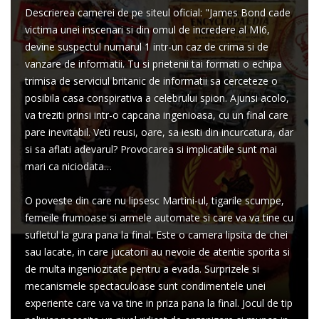
Descrierea camerei de pe siteul oficial: "James Bond cade
victima unei inscenari si din omul de incredere al MI6,
devine suspectul numarul 1 intr-un caz de crima si de
vanzare de informatii. Tu si prietenii tai formati o echipa
trimisa de serviciul britanic de informatii sa cerceteze o
posibila casa conspirativa a celebrului spion. Ajunsi acolo,
va treziti prinsi intr-o capcana ingenioasa, cu un final care
pare inevitabil. Veti reusi, oare, sa iesiti din incurcatura, dar
si sa aflati adevarul? Provocarea si implicatiile sunt mai
mari ca niciodata…
O poveste din care nu lipsesc Martini-ul, tigarile scumpe,
femeile frumoase si armele automate si care va va tine cu
sufletul la gura pana la final. Este o camera lipsita de chei
sau lacate, in care jucatorii au nevoie de atentie sporita si
de multa ingeniozitate pentru a evada. Surprizele si
mecanismele spectaculoase sunt condimentele unei
experiente care va va tine in priza pana la final. Jocul de tip