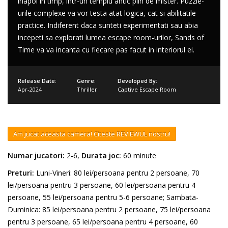
inapoi in timp, intr-un templu antic plin de mister. Puzzle-
urile complexe va vor testa atat logica, cat si abilitatile
practice. Indiferent daca sunteti experimentati sau abia
incepeti sa explorati lumea escape room-urilor, Sands of
Time va va incanta cu fiecare pas facut in interiorul ei.
Release Date:
Genre:
Developed By:
Apr-2024
Thriller
Captive Escape Room
Am jucat aceasta camera! Citeste REVIEWUL nostru!
Numar jucatori:
2-6,
Durata joc:
60 minute
Preturi:
Luni-Vineri: 80 lei/persoana pentru 2 persoane, 70
lei/persoana pentru 3 persoane, 60 lei/persoana pentru 4
persoane, 55 lei/persoana pentru 5-6 persoane; Sambata-
Duminica: 85 lei/persoana pentru 2 persoane, 75 lei/persoana
pentru 3 persoane, 65 lei/persoana pentru 4 persoane, 60