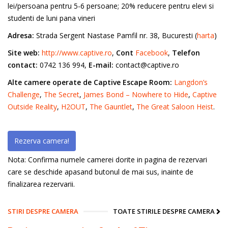
lei/persoana pentru 5-6 persoane; 20% reducere pentru elevi si
studenti de luni pana vineri
Adresa:
Strada Sergent Nastase Pamfil nr. 38, Bucuresti (
harta
)
Site web:
http://www.captive.ro
,
Cont
Facebook
,
Telefon
contact:
0742 136 994,
E-mail:
contact@captive.ro
Alte camere operate de Captive Escape Room:
Langdon’s
Challenge
,
The Secret
,
James Bond – Nowhere to Hide
,
Captive
Outside Reality
,
H2OUT
,
The Gauntlet
,
The Great Saloon Heist
.
Rezerva camera!
Nota: Confirma numele camerei dorite in pagina de rezervari
care se deschide apasand butonul de mai sus, inainte de
finalizarea rezervarii.
STIRI DESPRE CAMERA
TOATE STIRILE DESPRE CAMERA