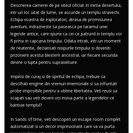
Descrierea camerei de pe siteul oficial: In inima desertului,
intr-un loc uitat de lume, se ascunde un templu stravechi.
Echipa voastra de exploratori, atrasa de promisiunea
aventurii, indrazneste sa paseasca pe taramul unei
legende antice, care spune ca cei ce patrund in templu vor
fi prinsi in capcana timpului. Odata intrati, intr-un moment
de neatentie, declansati nisipurile timpului si deveniti
prizonierii acestui blestem ancestral, iar fiecare secunda
devine o lupta pentru supravietuire.
Impinsi de curaj si de spiritul de echipa, trebuie sa
descifrati enigme din vremuri imemoriale si sa infruntati
probe imposibile pentru a obtine libertatea. Veti reusi sa
scapati sau veti deveni voi insiva parte a legendelor ce
bantuie templul?
In Sands of time, veti descoperi un escape room complet
automatizat si un decor impresionant care va va purta