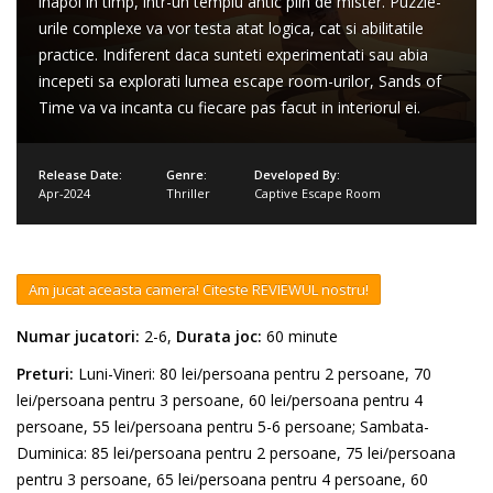
inapoi in timp, intr-un templu antic plin de mister. Puzzle-
urile complexe va vor testa atat logica, cat si abilitatile
practice. Indiferent daca sunteti experimentati sau abia
incepeti sa explorati lumea escape room-urilor, Sands of
Time va va incanta cu fiecare pas facut in interiorul ei.
Release Date:
Genre:
Developed By:
Apr-2024
Thriller
Captive Escape Room
Am jucat aceasta camera! Citeste REVIEWUL nostru!
Numar jucatori:
2-6,
Durata joc:
60 minute
Preturi:
Luni-Vineri: 80 lei/persoana pentru 2 persoane, 70
lei/persoana pentru 3 persoane, 60 lei/persoana pentru 4
persoane, 55 lei/persoana pentru 5-6 persoane; Sambata-
Duminica: 85 lei/persoana pentru 2 persoane, 75 lei/persoana
pentru 3 persoane, 65 lei/persoana pentru 4 persoane, 60