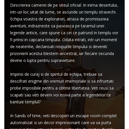
Descrierea camerei de pe siteul oficial: In inima desertului,
intr-un loc uitat de lume, se ascunde un templu stravechi.
Echipa voastra de exploratori, atrasa de promisiunea
aventurii, indrazneste sa paseasca pe taramul unei
legende antice, care spune ca cei ce patrund in templu vor
fi prinsi in capcana timpului. Odata intrati, intr-un moment
de neatentie, declansati nisipurile timpului si deveniti
prizonierii acestui blestem ancestral, iar fiecare secunda
devine o lupta pentru supravietuire.
Impinsi de curaj si de spiritul de echipa, trebuie sa
descifrati enigme din vremuri imemoriale si sa infruntati
probe imposibile pentru a obtine libertatea. Veti reusi sa
scapati sau veti deveni voi insiva parte a legendelor ce
bantuie templul?
In Sands of time, veti descoperi un escape room complet
automatizat si un decor impresionant care va va purta