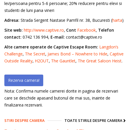
lei/persoana pentru 5-6 persoane; 20% reducere pentru elevi si
studenti de luni pana vineri
Adresa:
Strada Sergent Nastase Pamfil nr. 38, Bucuresti (
harta
)
Site web:
http://www.captive.ro
,
Cont
Facebook
,
Telefon
contact:
0742 136 994,
E-mail:
contact@captive.ro
Alte camere operate de Captive Escape Room:
Langdon’s
Challenge
,
The Secret
,
James Bond – Nowhere to Hide
,
Captive
Outside Reality
,
H2OUT
,
The Gauntlet
,
The Great Saloon Heist
.
Rezerva camera!
Nota: Confirma numele camerei dorite in pagina de rezervari
care se deschide apasand butonul de mai sus, inainte de
finalizarea rezervarii.
STIRI DESPRE CAMERA
TOATE STIRILE DESPRE CAMERA