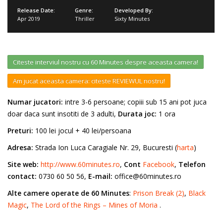
Release Date:
Genre:
Developed By:
Apr 2019
Thriller
Sixty Minutes
Citeste interviul nostru cu 60 Minutes despre aceasta camera!
Am jucat aceasta camera: citeste REVIEWUL nostru!
Numar jucatori:
intre 3-6 persoane; copiii sub 15 ani pot juca
doar daca sunt insotiti de 3 adulti,
Durata joc:
1 ora
Preturi:
100 lei jocul + 40 lei/persoana
Adresa:
Strada Ion Luca Caragiale Nr. 29, Bucuresti (
harta
)
Site web:
http://www.60minutes.ro
,
Cont
Facebook
,
Telefon
contact:
0730 60 50 56,
E-mail:
office@60minutes.ro
Alte camere operate de 60 Minutes
:
Prison Break (2)
,
Black
Magic
,
The Lord of the Rings – Mines of Moria
.