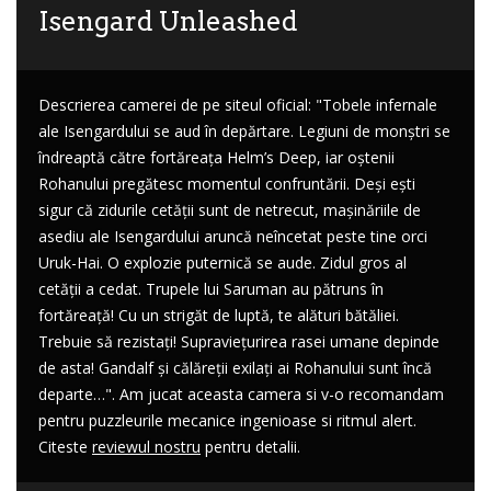
Isengard Unleashed
Descrierea camerei de pe siteul oficial: "Tobele infernale
ale Isengardului se aud în depărtare. Legiuni de monștri se
îndreaptă către fortăreața Helm’s Deep, iar oștenii
Rohanului pregătesc momentul confruntării. Deși ești
sigur că zidurile cetății sunt de netrecut, mașinăriile de
asediu ale Isengardului aruncă neîncetat peste tine orci
Uruk-Hai. O explozie puternică se aude. Zidul gros al
cetății a cedat. Trupele lui Saruman au pătruns în
fortăreață! Cu un strigăt de luptă, te alături bătăliei.
Trebuie să rezistați! Supraviețurirea rasei umane depinde
de asta! Gandalf și călăreții exilați ai Rohanului sunt încă
departe…". Am jucat aceasta camera si v-o recomandam
pentru puzzleurile mecanice ingenioase si ritmul alert.
Citeste
reviewul nostru
pentru detalii.