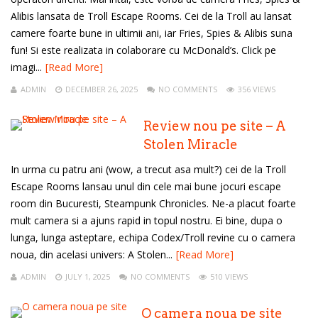
Alibis lansata de Troll Escape Rooms. Cei de la Troll au lansat
camere foarte bune in ultimii ani, iar Fries, Spies & Alibis suna
fun! Si este realizata in colaborare cu McDonald’s. Click pe
imagi...
[Read More]
ADMIN
DECEMBER 26, 2025
NO COMMENTS
356 VIEWS
Review nou pe site – A
Stolen Miracle
In urma cu patru ani (wow, a trecut asa mult?) cei de la Troll
Escape Rooms lansau unul din cele mai bune jocuri escape
room din Bucuresti, Steampunk Chronicles. Ne-a placut foarte
mult camera si a ajuns rapid in topul nostru. Ei bine, dupa o
lunga, lunga asteptare, echipa Codex/Troll revine cu o camera
noua, din acelasi univers: A Stolen...
[Read More]
ADMIN
JULY 1, 2025
NO COMMENTS
510 VIEWS
O camera noua pe site