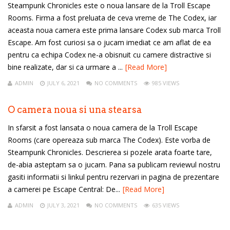
Steampunk Chronicles este o noua lansare de la Troll Escape
Rooms. Firma a fost preluata de ceva vreme de The Codex, iar
aceasta noua camera este prima lansare Codex sub marca Troll
Escape. Am fost curiosi sa o jucam imediat ce am aflat de ea
pentru ca echipa Codex ne-a obisnuit cu camere distractive si
bine realizate, dar si ca urmare a ...
[Read More]
ADMIN
JULY 6, 2021
NO COMMENTS
985 VIEWS
O camera noua si una stearsa
In sfarsit a fost lansata o noua camera de la Troll Escape
Rooms (care opereaza sub marca The Codex). Este vorba de
Steampunk Chronicles. Descrierea si pozele arata foarte tare,
de-abia asteptam sa o jucam. Pana sa publicam reviewul nostru
gasiti informatii si linkul pentru rezervari in pagina de prezentare
a camerei pe Escape Central: De...
[Read More]
ADMIN
JULY 3, 2021
NO COMMENTS
635 VIEWS