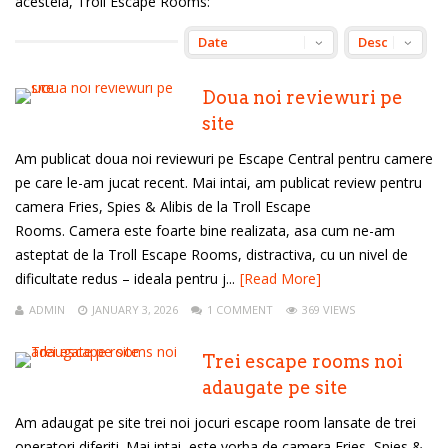
acesteia, Troll Escape Rooms:
Doua noi reviewuri pe
site
Am publicat doua noi reviewuri pe Escape Central pentru camere
pe care le-am jucat recent. Mai intai, am publicat review pentru
camera Fries, Spies & Alibis de la Troll Escape
Rooms. Camera este foarte bine realizata, asa cum ne-am
asteptat de la Troll Escape Rooms, distractiva, cu un nivel de
dificultate redus – ideala pentru j...
[Read More]
ADMIN
JANUARY 3, 2026
1 COMMENT
369 VIEWS
Trei escape rooms noi
adaugate pe site
Am adaugat pe site trei noi jocuri escape room lansate de trei
operatori diferiti. Mai intai, este vorba de camera Fries, Spies &