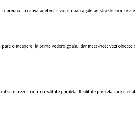
 impreuna cu cativa prieteni si va plimbati agale pe strazile incinse ale
t, pare o incapere, la prima vedere goala…dar incet-incet vezi obiecte c
ol si te trezesti intr-o realitate paralela. Realitate paralela care e impl