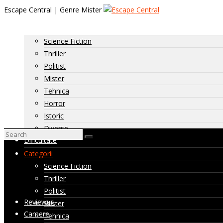
Escape Central | Genre Mister
Categorii
Science Fiction
Thriller
Politist
Mister
Tehnica
Horror
Istoric
Diverse
Dificultate
Dificultate: usoara
Categorii
Dificultate: medie
Science Fiction
Dificultate: ridicata
Thriller
Camere nevizitate de noi
Politist
Reviewuri
Mister
Camere
Tehnica