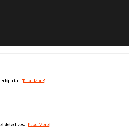
chipa ta ...
[Read More]
f detectives...
[Read More]