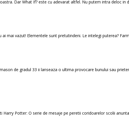
astra. Dar What If? este cu adevarat altfel. Nu putem intra deloc in det
u ai mai vazut! Elementele sunt pretutindeni. Le intelegi puterea? Far
 mason de gradul 33 ii lanseaza o ultima provocare bunului sau prieten
 Harry Potter: O serie de mesaje pe peretii coridoarelor scolii anunta c