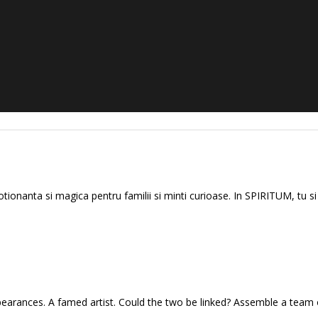
ionanta si magica pentru familii si minti curioase. In SPIRITUM, tu si e
ppearances. A famed artist. Could the two be linked? Assemble a team o