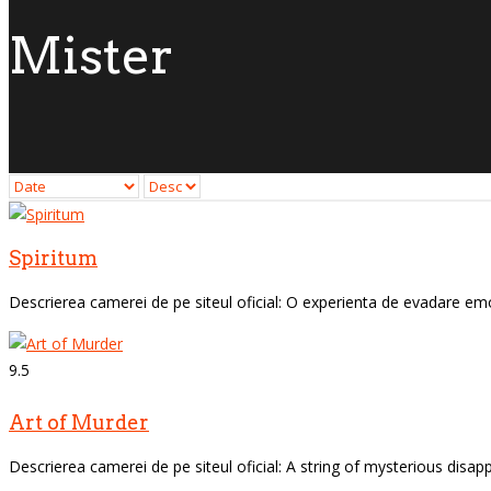
Mister
Spiritum
Descrierea camerei de pe siteul oficial: O experienta de evadare emot
9.5
Art of Murder
Descrierea camerei de pe siteul oficial: A string of mysterious disa