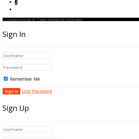
2
(c) escapecentral.ro. Toate drepturile rezervate.
Sign In
Remember Me
Lost Password
Sign Up