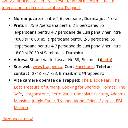
Am vizitat aceasta camera: citeste REVIEWUL nostru!
Citeste
interviul nostru in exclusivitate cu Trapped!
Numar jucatori:
intre 2-6 persoane ,
Durata joc:
1 ora
Preturi:
75 lei/persoana pentru 2-3 persoane, 55
lei/persoana pentru 4-7 persoane de Luni pana Vineri intre
10:00 si 16:00; 85 lei/persoana pentru 2-3 persoane, 65
lei/persoana pentru 4-7 persoane de Luni pana Vineri intre
18:00 si 20:30 si Sambata si Duminica
Adresa:
Strada Vasile Lascar Nr. 88, Bucuresti (
harta
)
Site web:
www.trapped.ro
,
Cont
Facebook
,
Telefon
contact:
0748 727 733,
E-mail:
info@trapped.ro
Alte camere operate de Trapped:
The Black Pearl
,
The
Lost Treasure of Jumanji
,
Looking for Sherlock Holmes
,
The
Safe
,
Dragonstone
,
Retro 2000
,
Chocolate Factory
,
Addams
Mansion
,
Jungle Curse
,
Trapped Alone,
Orient Express,
FBI
Mission
.
Rezerva camera!