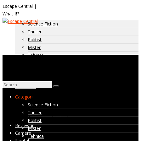
Escape Central |
What If?
Categorii
Science Fiction
Thriller
Politist
Mister
Tehnica
Horror
Istoric
Diverse
Dificultate
Dificultate: usoara
Categorii
Dificultate: medie
Science Fiction
Dificultate: ridicata
Thriller
Camere nevizitate de noi
Politist
Reviewuri
Mister
Camere
Tehnica
Noutati