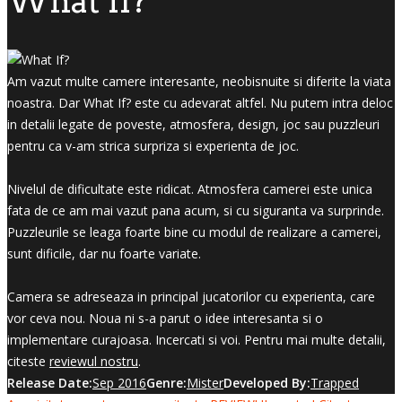
What If?
Am vazut multe camere interesante, neobisnuite si diferite la viata
noastra. Dar What If? este cu adevarat altfel. Nu putem intra deloc
in detalii legate de poveste, atmosfera, design, joc sau puzzleuri
pentru ca v-am strica surpriza si experienta de joc.
Nivelul de dificultate este ridicat. Atmosfera camerei este unica
fata de ce am mai vazut pana acum, si cu siguranta va surprinde.
Puzzleurile se leaga foarte bine cu modul de realizare a camerei,
sunt dificile, dar nu foarte variate.
Camera se adreseaza in principal jucatorilor cu experienta, care
vor ceva nou. Noua ni s-a parut o idee interesanta si o
implementare curajoasa. Incercati si voi. Pentru mai multe detalii,
citeste
reviewul nostru
.
Release Date:
Sep 2016
Genre:
Mister
Developed By:
Trapped