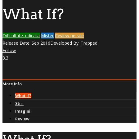
What If?
Dificultate: ridicata
Mister
Review pe site
Release Date:
Sep 2016
Developed By:
Trapped
Follow
8.3
More Info
What If?
Stiri
Imagini
Review