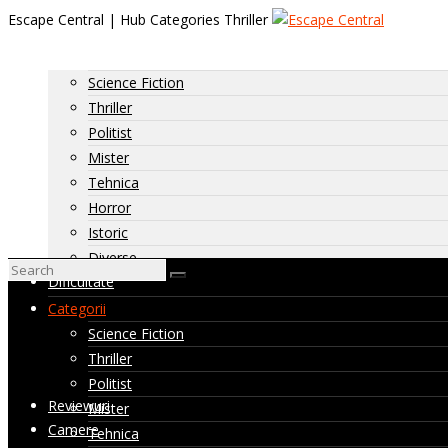
Escape Central | Hub Categories Thriller
Categorii
Science Fiction
Thriller
Politist
Mister
Tehnica
Horror
Istoric
Diverse
Dificultate
Dificultate: usoara
Categorii
Dificultate: medie
Science Fiction
Dificultate: ridicata
Thriller
Camere nevizitate de noi
Politist
Reviewuri
Mister
Camere
Tehnica