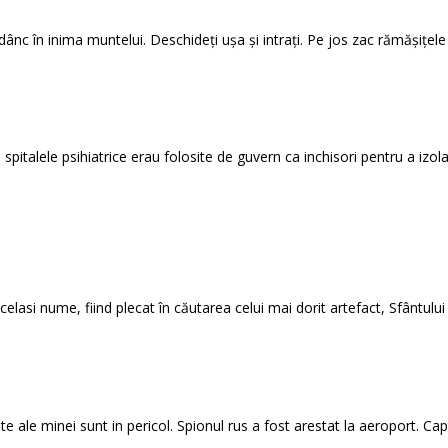
adânc în inima muntelui. Deschideți ușa și intrați. Pe jos zac rămășițele
spitalele psihiatrice erau folosite de guvern ca inchisori pentru a izola 
celasi nume, fiind plecat în căutarea celui mai dorit artefact, Sfântului 
e ale minei sunt in pericol. Spionul rus a fost arestat la aeroport. Cap