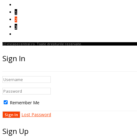
1
2
3
(c) escapecentral.ro. Toate drepturile rezervate.
Sign In
Remember Me
Lost Password
Sign Up