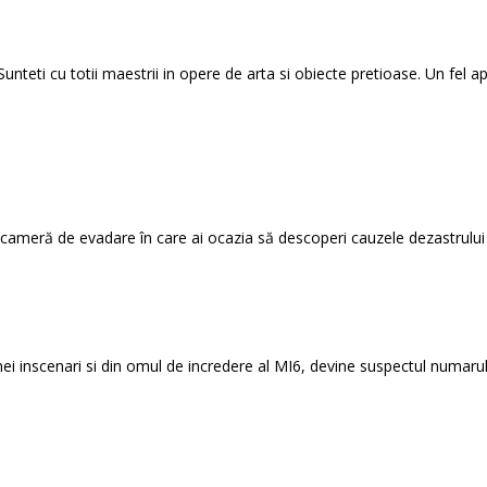
nteti cu totii maestrii in opere de arta si obiecte pretioase. Un fel ap
 cameră de evadare în care ai ocazia să descoperi cauzele dezastrului 
i inscenari si din omul de incredere al MI6, devine suspectul numarul 1