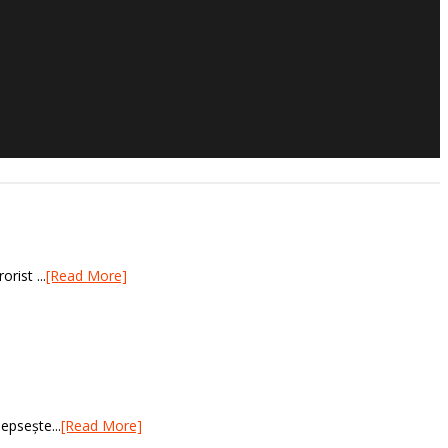
rist ...
[Read More]
epsește...
[Read More]