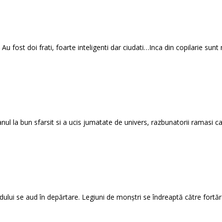
Au fost doi frati, foarte inteligenti dar ciudati…Inca din copilarie sunt 
ul la bun sfarsit si a ucis jumatate de univers, razbunatorii ramasi cau
rdului se aud în depărtare. Legiuni de monștri se îndreaptă către fortăr