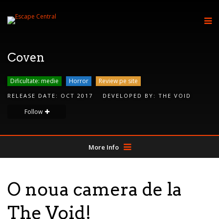
Coven
Dificultate: medie
Horror
Review pe site
RELEASE DATE:
OCT 2017
DEVELOPED BY:
THE VOID
Follow
More Info
O noua camera de la
The Void!