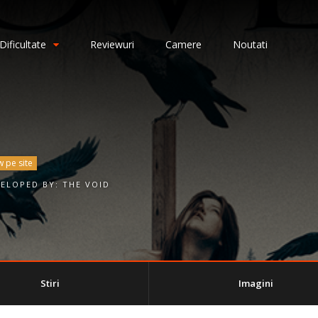
Dificultate
Reviewuri
Camere
Noutati
w pe site
VELOPED BY:
THE VOID
Stiri
Imagini