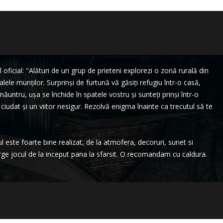
oficial: "Alături de un grup de prieteni explorezi o zonă rurală din
alele munților. Surprinși de furtună vă găsiți refugiu într-o casă,
năuntru, ușa se închide în spatele vostru și sunteți prinși într-o
iudat și un viitor nesigur. Rezolvă enigma înainte ca trecutul să te
 este foarte bine realizat, de la atmofera, decoruri, sunet si
urge jocul de la inceput pana la sfarsit. O recomandam cu caldura.