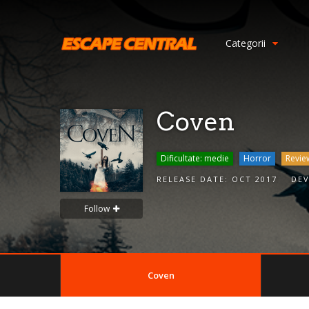
S
i
Categorii
g
n
I
n
Coven
Dificultate: medie
Horror
Revie
RELEASE DATE:
OCT 2017
DE
Follow
Remember
Coven
Me