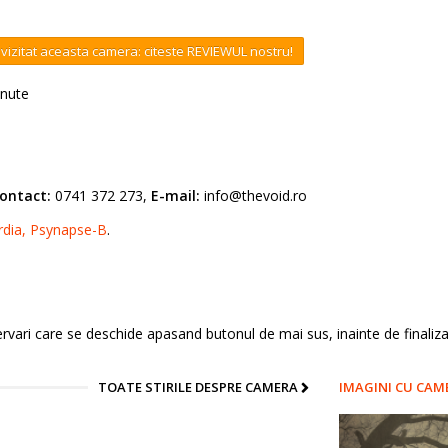
vizitat aceasta camera: citeste REVIEWUL nostru!
nute
ontact:
0741 372 273,
E-mail:
info@thevoid.ro
rdia,
Psynapse-B
.
vari care se deschide apasand butonul de mai sus, inainte de finalizar
TOATE STIRILE DESPRE CAMERA
IMAGINI CU CAM