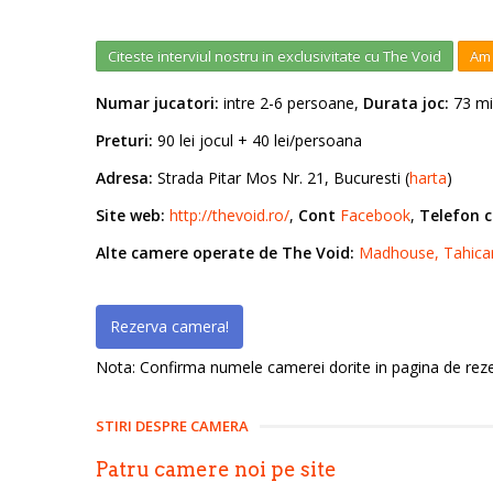
Citeste interviul nostru in exclusivitate cu The Void
Am 
Numar jucatori:
intre 2-6 persoane,
Durata joc:
73 mi
Preturi:
90 lei jocul + 40 lei/persoana
Adresa:
Strada Pitar Mos Nr. 21, Bucuresti (
harta
)
Site web:
http://thevoid.ro/
,
Cont
Facebook
,
Telefon c
Alte camere operate de The Void:
Madhouse,
Tahica
Rezerva camera!
Nota: Confirma numele camerei dorite in pagina de rezer
STIRI DESPRE CAMERA
Patru camere noi pe site