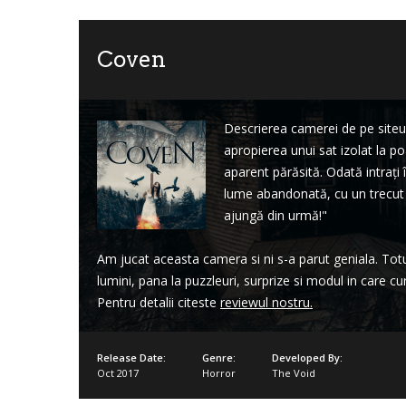
Coven
Lost
Descrierea camerei de pe siteul 
sword
apropierea unui sat izolat la po
aparent părăsită. Odată intrați î
lume abandonată, cu un trecut c
ajungă din urmă!"
Am jucat aceasta camera si ni s-a parut geniala. Totul
lumini, pana la puzzleuri, surprize si modul in care c
Pentru detalii citeste
reviewul nostru
.
Release Date:
Genre:
Developed By:
Oct 2017
Horror
The Void