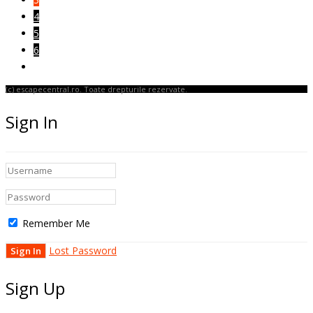
4
5
6
(c) escapecentral.ro. Toate drepturile rezervate.
Sign In
Remember Me
Lost Password
Sign Up