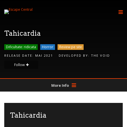
Tahicardia
Dificultate: ridicata
Horror
Review pe site
RELEASE DATE:
MAI 2021
DEVELOPED BY:
THE VOID
Follow
More Info
Tahicardia