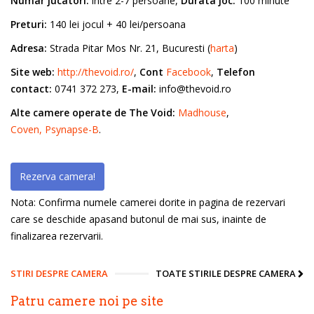
Numar jucatori:
intre 2-7 persoane,
Durata joc:
100 minute
Preturi:
140 lei jocul + 40 lei/persoana
Adresa:
Strada Pitar Mos Nr. 21, Bucuresti (
harta
)
Site web:
http://thevoid.ro/
,
Cont
Facebook
,
Telefon
contact:
0741 372 273,
E-mail:
info@thevoid.ro
Alte camere operate de The Void:
Madhouse
,
Coven,
Psynapse-B
.
Rezerva camera!
Nota: Confirma numele camerei dorite in pagina de rezervari
care se deschide apasand butonul de mai sus, inainte de
finalizarea rezervarii.
STIRI DESPRE CAMERA
TOATE STIRILE DESPRE CAMERA
Patru camere noi pe site